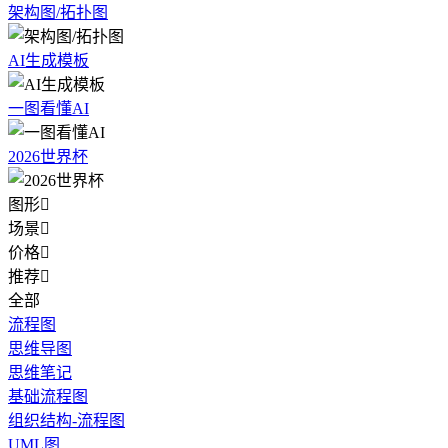
架构图/拓扑图
AI生成模板
一图看懂AI
2026世界杯
图形

场景

价格

推荐

全部
流程图
思维导图
思维笔记
基础流程图
组织结构-流程图
UML图