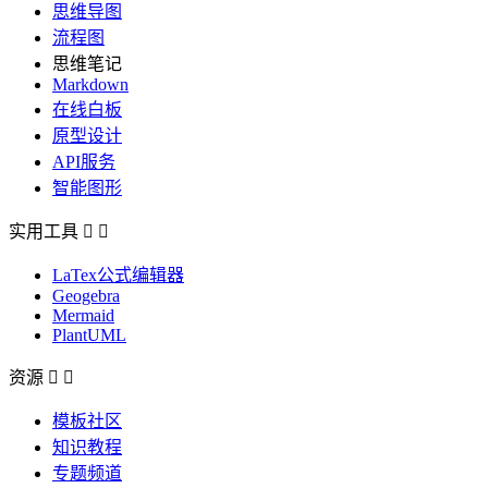
思维导图
流程图
思维笔记
Markdown
在线白板
原型设计
API服务
智能图形
实用工具


LaTex公式编辑器
Geogebra
Mermaid
PlantUML
资源


模板社区
知识教程
专题频道