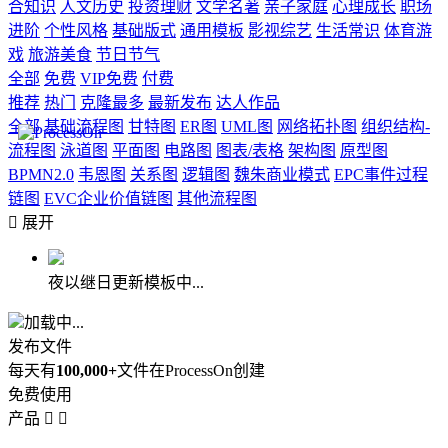
合知识
人文历史
投资理财
文学名著
亲子家庭
心理成长
职场
进阶
个性风格
基础版式
通用模板
影视综艺
生活常识
体育游
戏
旅游美食
节日节气
全部
免费
VIP免费
付费
推荐
热门
克隆最多
最新发布
达人作品
全部
基础流程图
甘特图
ER图
UML图
网络拓扑图
组织结构-
流程图
泳道图
平面图
电路图
图表/表格
架构图
原型图
BPMN2.0
韦恩图
关系图
逻辑图
魏朱商业模式
EPC事件过程
链图
EVC企业价值链图
其他流程图

展开
夜以继日更新模板中...
加载中...
发布文件
每天有
100,000+
文件在ProcessOn创建
免费使用
产品

