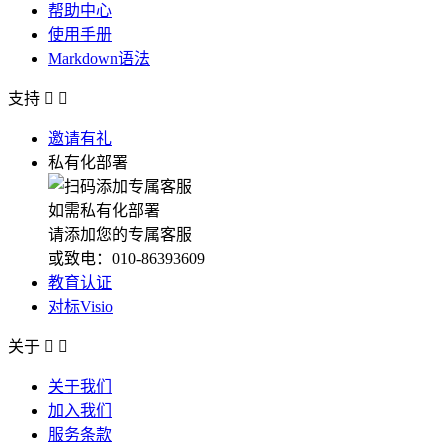
帮助中心
使用手册
Markdown语法
支持


邀请有礼
私有化部署
如需私有化部署
请添加您的专属客服
或致电：010-86393609
教育认证
对标Visio
关于


关于我们
加入我们
服务条款