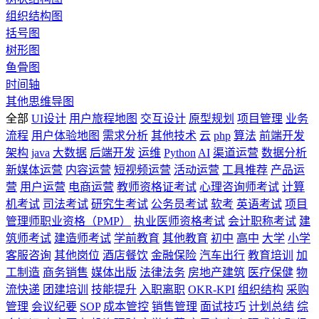
组织结构图
括号图
树形图
鱼骨图
时间轴
其他思维导图
全部
UI设计
用户旅程地图
交互设计
原型规划
项目管理
业务
流程
用户体验地图
需求分析
其他技术
云
php
算法
前端开发
架构
java
大数据
后端开发
运维
Python
AI
渠道运营
数据分析
新媒体运营
内容运营
短视频运营
活动运营
工具推荐
产品运
营
用户运营
电商运营
教师资格证考试
心理咨询师考试
计算
机考试
司法考试
研究生考试
公务员考试
软考
英语考试
项目
管理师职业资格（PMP）
执业医师资格考试
会计职称考试
建
筑师考试
建造师考试
学前教育
其他教育
初中
高中
大学
小学
客服咨询
其他岗位
酒店餐饮
金融保险
汽车出行
教育培训
加
工制造
商务销售
媒体出版
法律法务
房地产建筑
医疗保健
物
流快递
团建培训
技能提升
入职离职
OKR-KPI
组织结构
采购
管理
会议纪要
SOP
成本管控
销售管理
面试技巧
计划总结
综