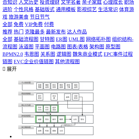
合知识
人文历史
投资理财
文学名著
亲子家庭
心理成长
职场
进阶
个性风格
基础版式
通用模板
影视综艺
生活常识
体育游
戏
旅游美食
节日节气
全部
免费
VIP免费
付费
推荐
热门
克隆最多
最新发布
达人作品
全部
基础流程图
甘特图
ER图
UML图
网络拓扑图
组织结构-
流程图
泳道图
平面图
电路图
图表/表格
架构图
原型图
BPMN2.0
韦恩图
关系图
逻辑图
魏朱商业模式
EPC事件过程
链图
EVC企业价值链图
其他流程图

展开