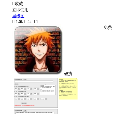

收藏
立即使用
层级图

1.6k

42

1
免费
破执