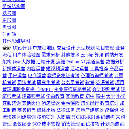
组织结构图
括号图
树形图
鱼骨图
时间轴
其他思维导图
全部
UI设计
用户旅程地图
交互设计
原型规划
项目管理
业务
流程
用户体验地图
需求分析
其他技术
云
php
算法
前端开发
架构
java
大数据
后端开发
运维
Python
AI
渠道运营
数据分析
新媒体运营
内容运营
短视频运营
活动运营
工具推荐
产品运
营
用户运营
电商运营
教师资格证考试
心理咨询师考试
计算
机考试
司法考试
研究生考试
公务员考试
软考
英语考试
项目
管理师职业资格（PMP）
执业医师资格考试
会计职称考试
建
筑师考试
建造师考试
学前教育
其他教育
初中
高中
大学
小学
客服咨询
其他岗位
酒店餐饮
金融保险
汽车出行
教育培训
加
工制造
商务销售
媒体出版
法律法务
房地产建筑
医疗保健
物
流快递
团建培训
技能提升
入职离职
OKR-KPI
组织结构
采购
管理
会议纪要
SOP
成本管控
销售管理
面试技巧
计划总结
综