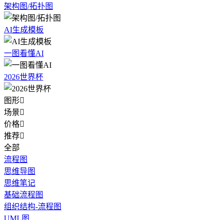
架构图/拓扑图
AI生成模板
一图看懂AI
2026世界杯
图形

场景

价格

推荐

全部
流程图
思维导图
思维笔记
基础流程图
组织结构-流程图
UML图