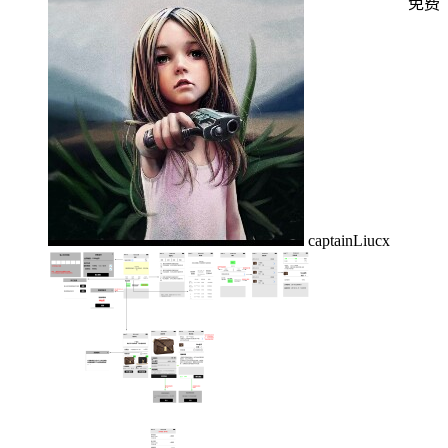
免费
captainLiucx