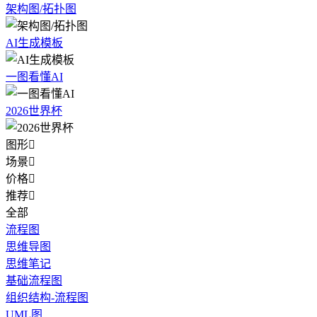
架构图/拓扑图
AI生成模板
一图看懂AI
2026世界杯
图形

场景

价格

推荐

全部
流程图
思维导图
思维笔记
基础流程图
组织结构-流程图
UML图