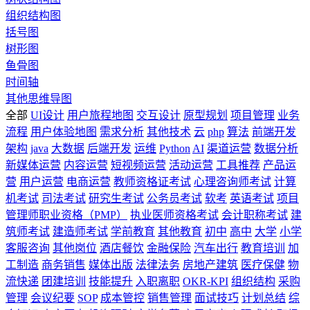
组织结构图
括号图
树形图
鱼骨图
时间轴
其他思维导图
全部
UI设计
用户旅程地图
交互设计
原型规划
项目管理
业务
流程
用户体验地图
需求分析
其他技术
云
php
算法
前端开发
架构
java
大数据
后端开发
运维
Python
AI
渠道运营
数据分析
新媒体运营
内容运营
短视频运营
活动运营
工具推荐
产品运
营
用户运营
电商运营
教师资格证考试
心理咨询师考试
计算
机考试
司法考试
研究生考试
公务员考试
软考
英语考试
项目
管理师职业资格（PMP）
执业医师资格考试
会计职称考试
建
筑师考试
建造师考试
学前教育
其他教育
初中
高中
大学
小学
客服咨询
其他岗位
酒店餐饮
金融保险
汽车出行
教育培训
加
工制造
商务销售
媒体出版
法律法务
房地产建筑
医疗保健
物
流快递
团建培训
技能提升
入职离职
OKR-KPI
组织结构
采购
管理
会议纪要
SOP
成本管控
销售管理
面试技巧
计划总结
综