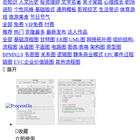
合知识
人文历史
投资理财
文学名著
亲子家庭
心理成长
职场
进阶
个性风格
基础版式
通用模板
影视综艺
生活常识
体育游
戏
旅游美食
节日节气
全部
免费
VIP免费
付费
推荐
热门
克隆最多
最新发布
达人作品
全部
基础流程图
甘特图
ER图
UML图
网络拓扑图
组织结构-
流程图
泳道图
平面图
电路图
图表/表格
架构图
原型图
BPMN2.0
韦恩图
关系图
逻辑图
魏朱商业模式
EPC事件过程
链图
EVC企业价值链图
其他流程图

展开

收藏
立即使用