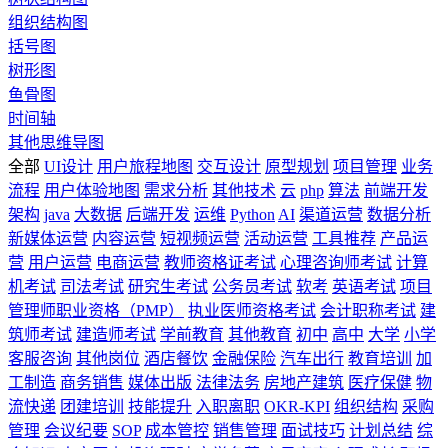
组织结构图
括号图
树形图
鱼骨图
时间轴
其他思维导图
全部
UI设计
用户旅程地图
交互设计
原型规划
项目管理
业务
流程
用户体验地图
需求分析
其他技术
云
php
算法
前端开发
架构
java
大数据
后端开发
运维
Python
AI
渠道运营
数据分析
新媒体运营
内容运营
短视频运营
活动运营
工具推荐
产品运
营
用户运营
电商运营
教师资格证考试
心理咨询师考试
计算
机考试
司法考试
研究生考试
公务员考试
软考
英语考试
项目
管理师职业资格（PMP）
执业医师资格考试
会计职称考试
建
筑师考试
建造师考试
学前教育
其他教育
初中
高中
大学
小学
客服咨询
其他岗位
酒店餐饮
金融保险
汽车出行
教育培训
加
工制造
商务销售
媒体出版
法律法务
房地产建筑
医疗保健
物
流快递
团建培训
技能提升
入职离职
OKR-KPI
组织结构
采购
管理
会议纪要
SOP
成本管控
销售管理
面试技巧
计划总结
综