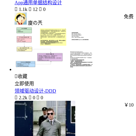
App通用单据结构设计

1.1k

12

0
免费
廈の兲

收藏
立即使用
领域驱动设计-DDD

2.2k

0

0
￥10