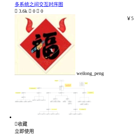
多系统之间交互时序图

3.6k

0

0
￥5
weilong_peng

收藏
立即使用