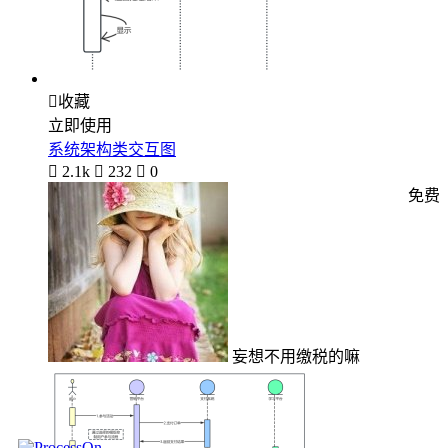

收藏
立即使用
系统架构类交互图

2.1k

232

0
免费
妄想不用缴税的嘛