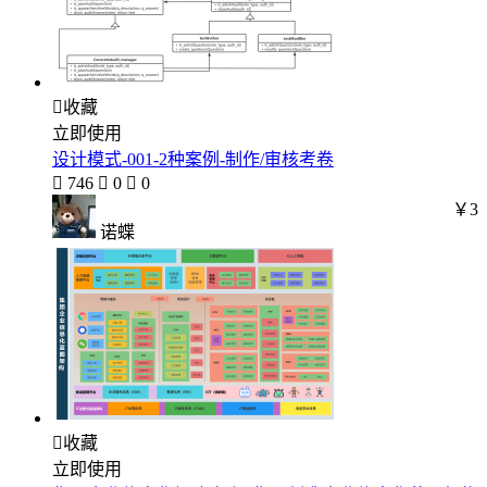

收藏
立即使用
设计模式-001-2种案例-制作/审核考卷

746

0

0
￥3
诺蝶

收藏
立即使用