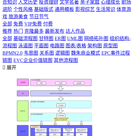
合知识
人文历史
投资理财
文学名著
亲子家庭
心理成长
职场
进阶
个性风格
基础版式
通用模板
影视综艺
生活常识
体育游
戏
旅游美食
节日节气
全部
免费
VIP免费
付费
推荐
热门
克隆最多
最新发布
达人作品
全部
基础流程图
甘特图
ER图
UML图
网络拓扑图
组织结构-
流程图
泳道图
平面图
电路图
图表/表格
架构图
原型图
BPMN2.0
韦恩图
关系图
逻辑图
魏朱商业模式
EPC事件过程
链图
EVC企业价值链图
其他流程图

展开