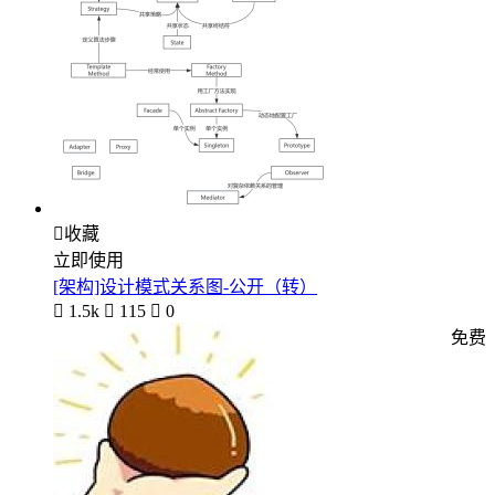

收藏
立即使用
[架构]设计模式关系图-公开（转）

1.5k

115

0
免费