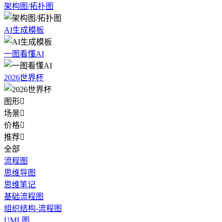
架构图/拓扑图
AI生成模板
一图看懂AI
2026世界杯
图形

场景

价格

推荐

全部
流程图
思维导图
思维笔记
基础流程图
组织结构-流程图
UML图