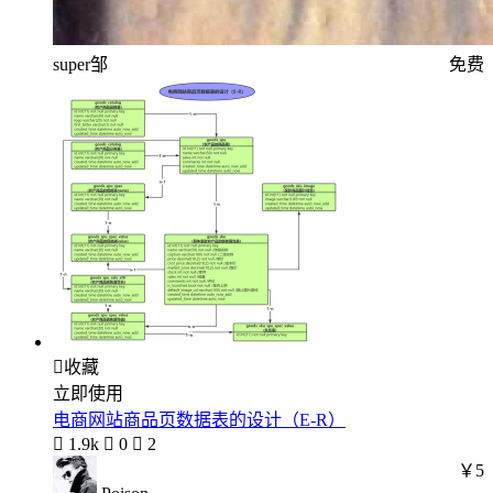
super邹
免费

收藏
立即使用
电商网站商品页数据表的设计（E-R）

1.9k

0

2
￥5