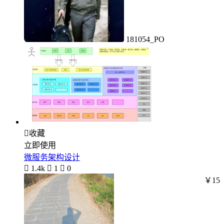
181054_PO

收藏
立即使用
微服务架构设计

1.4k

1

0
￥15