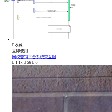

收藏
立即使用
网校营销平台系统交互图

1.1k

56

0