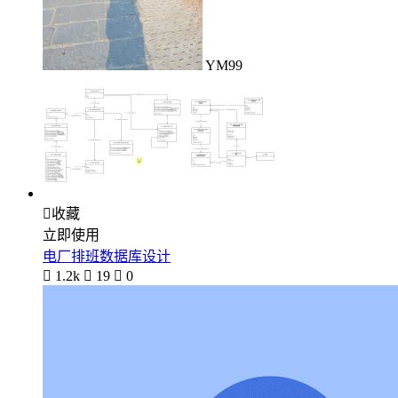
YM99

收藏
立即使用
电厂排班数据库设计

1.2k

19

0