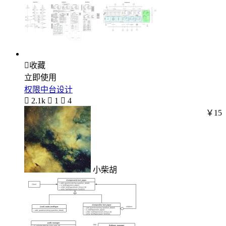

收藏
立即使用
权限中台设计

2.1k

1

4
￥15
小柴胡