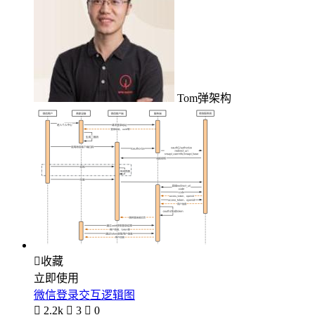
Tom弹架构

收藏
立即使用
微信登录交互逻辑图

2.2k

3

0