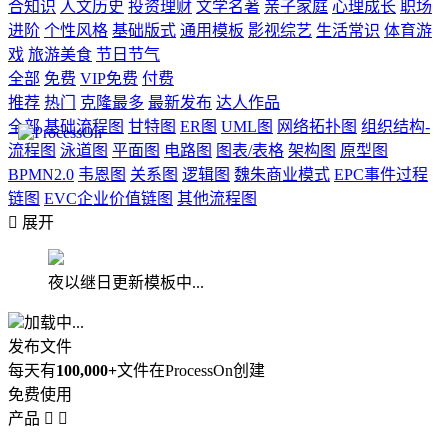
合知识
人文历史
投资理财
文学名著
亲子家庭
心理成长
职场
进阶
个性风格
基础版式
通用模板
影视综艺
生活常识
体育游
戏
旅游美食
节日节气
全部
免费
VIP免费
付费
推荐
热门
克隆最多
最新发布
达人作品
全部
基础流程图
甘特图
ER图
UML图
网络拓扑图
组织结构-
流程图
泳道图
平面图
电路图
图表/表格
架构图
原型图
BPMN2.0
韦恩图
关系图
逻辑图
魏朱商业模式
EPC事件过程
链图
EVC企业价值链图
其他流程图

展开
夜以继日更新模板中...
加载中...
发布文件
每天有
100,000+
文件在ProcessOn创建
免费使用
产品

