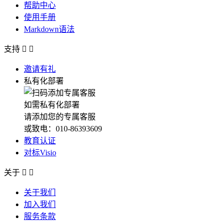
帮助中心
使用手册
Markdown语法
支持


邀请有礼
私有化部署
如需私有化部署
请添加您的专属客服
或致电：010-86393609
教育认证
对标Visio
关于


关于我们
加入我们
服务条款