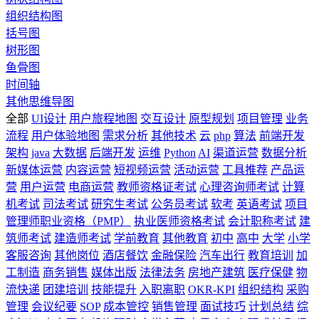
组织结构图
括号图
树形图
鱼骨图
时间轴
其他思维导图
全部
UI设计
用户旅程地图
交互设计
原型规划
项目管理
业务
流程
用户体验地图
需求分析
其他技术
云
php
算法
前端开发
架构
java
大数据
后端开发
运维
Python
AI
渠道运营
数据分析
新媒体运营
内容运营
短视频运营
活动运营
工具推荐
产品运
营
用户运营
电商运营
教师资格证考试
心理咨询师考试
计算
机考试
司法考试
研究生考试
公务员考试
软考
英语考试
项目
管理师职业资格（PMP）
执业医师资格考试
会计职称考试
建
筑师考试
建造师考试
学前教育
其他教育
初中
高中
大学
小学
客服咨询
其他岗位
酒店餐饮
金融保险
汽车出行
教育培训
加
工制造
商务销售
媒体出版
法律法务
房地产建筑
医疗保健
物
流快递
团建培训
技能提升
入职离职
OKR-KPI
组织结构
采购
管理
会议纪要
SOP
成本管控
销售管理
面试技巧
计划总结
综