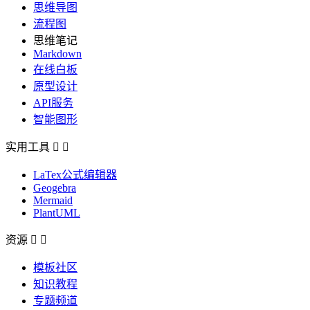
思维导图
流程图
思维笔记
Markdown
在线白板
原型设计
API服务
智能图形
实用工具


LaTex公式编辑器
Geogebra
Mermaid
PlantUML
资源


模板社区
知识教程
专题频道