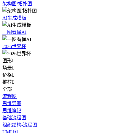
架构图/拓扑图
AI生成模板
一图看懂AI
2026世界杯
图形

场景

价格

推荐

全部
流程图
思维导图
思维笔记
基础流程图
组织结构-流程图
UML图