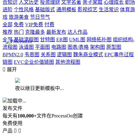
合知识
人文历史
投资理财
文学名著
亲子家庭
心理成长
职场
进阶
个性风格
基础版式
通用模板
影视综艺
生活常识
体育游
戏
旅游美食
节日节气
全部
免费
VIP免费
付费
推荐
热门
克隆最多
最新发布
达人作品
全部
基础流程图
甘特图
ER图
UML图
网络拓扑图
组织结构-
流程图
泳道图
平面图
电路图
图表/表格
架构图
原型图
BPMN2.0
韦恩图
关系图
逻辑图
魏朱商业模式
EPC事件过程
链图
EVC企业价值链图
其他流程图

展开
夜以继日更新模板中...
加载中...
发布文件
每天有
100,000+
文件在ProcessOn创建
免费使用
产品

