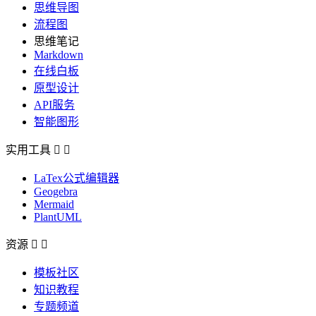
思维导图
流程图
思维笔记
Markdown
在线白板
原型设计
API服务
智能图形
实用工具


LaTex公式编辑器
Geogebra
Mermaid
PlantUML
资源


模板社区
知识教程
专题频道