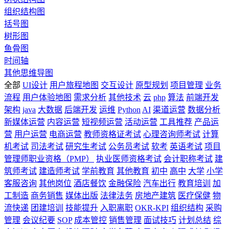
组织结构图
括号图
树形图
鱼骨图
时间轴
其他思维导图
全部
UI设计
用户旅程地图
交互设计
原型规划
项目管理
业务
流程
用户体验地图
需求分析
其他技术
云
php
算法
前端开发
架构
java
大数据
后端开发
运维
Python
AI
渠道运营
数据分析
新媒体运营
内容运营
短视频运营
活动运营
工具推荐
产品运
营
用户运营
电商运营
教师资格证考试
心理咨询师考试
计算
机考试
司法考试
研究生考试
公务员考试
软考
英语考试
项目
管理师职业资格（PMP）
执业医师资格考试
会计职称考试
建
筑师考试
建造师考试
学前教育
其他教育
初中
高中
大学
小学
客服咨询
其他岗位
酒店餐饮
金融保险
汽车出行
教育培训
加
工制造
商务销售
媒体出版
法律法务
房地产建筑
医疗保健
物
流快递
团建培训
技能提升
入职离职
OKR-KPI
组织结构
采购
管理
会议纪要
SOP
成本管控
销售管理
面试技巧
计划总结
综