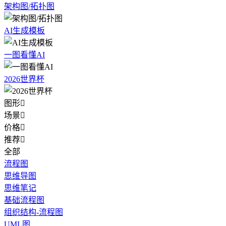
架构图/拓扑图
AI生成模板
一图看懂AI
2026世界杯
图形

场景

价格

推荐

全部
流程图
思维导图
思维笔记
基础流程图
组织结构-流程图
UML图