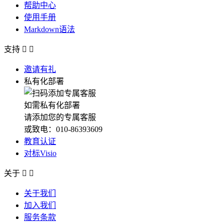
帮助中心
使用手册
Markdown语法
支持


邀请有礼
私有化部署
如需私有化部署
请添加您的专属客服
或致电：010-86393609
教育认证
对标Visio
关于


关于我们
加入我们
服务条款