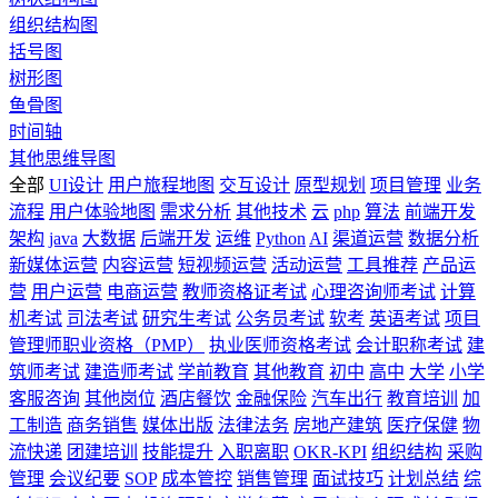
组织结构图
括号图
树形图
鱼骨图
时间轴
其他思维导图
全部
UI设计
用户旅程地图
交互设计
原型规划
项目管理
业务
流程
用户体验地图
需求分析
其他技术
云
php
算法
前端开发
架构
java
大数据
后端开发
运维
Python
AI
渠道运营
数据分析
新媒体运营
内容运营
短视频运营
活动运营
工具推荐
产品运
营
用户运营
电商运营
教师资格证考试
心理咨询师考试
计算
机考试
司法考试
研究生考试
公务员考试
软考
英语考试
项目
管理师职业资格（PMP）
执业医师资格考试
会计职称考试
建
筑师考试
建造师考试
学前教育
其他教育
初中
高中
大学
小学
客服咨询
其他岗位
酒店餐饮
金融保险
汽车出行
教育培训
加
工制造
商务销售
媒体出版
法律法务
房地产建筑
医疗保健
物
流快递
团建培训
技能提升
入职离职
OKR-KPI
组织结构
采购
管理
会议纪要
SOP
成本管控
销售管理
面试技巧
计划总结
综