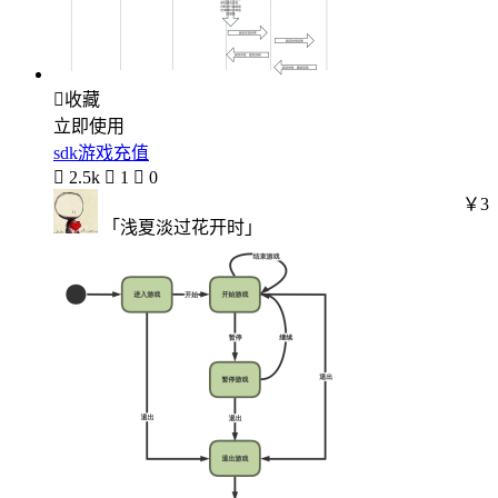

收藏
立即使用
sdk游戏充值

2.5k

1

0
￥3
「浅夏淡过花开时」