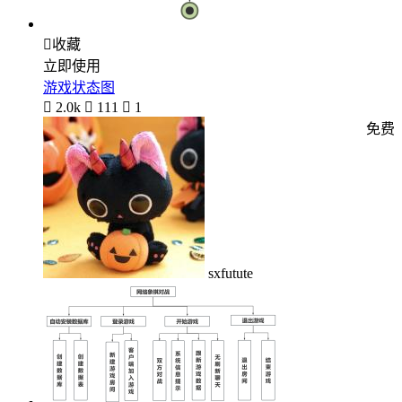

收藏
立即使用
游戏状态图

2.0k

111

1
免费
sxfutute