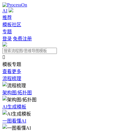
AI
推荐
模板社区
专题
登录
免费注册

模板专题
查看更多
流程梳理
架构图/拓扑图
AI生成模板
一图看懂AI