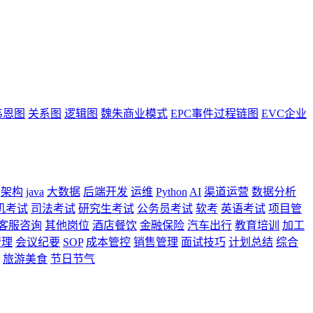
韦恩图
关系图
逻辑图
魏朱商业模式
EPC事件过程链图
EVC企业
架构
java
大数据
后端开发
运维
Python
AI
渠道运营
数据分析
机考试
司法考试
研究生考试
公务员考试
软考
英语考试
项目管
客服咨询
其他岗位
酒店餐饮
金融保险
汽车出行
教育培训
加工
管理
会议纪要
SOP
成本管控
销售管理
面试技巧
计划总结
综合
旅游美食
节日节气