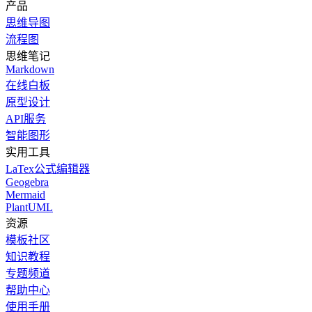
产品
思维导图
流程图
思维笔记
Markdown
在线白板
原型设计
API服务
智能图形
实用工具
LaTex公式编辑器
Geogebra
Mermaid
PlantUML
资源
模板社区
知识教程
专题频道
帮助中心
使用手册