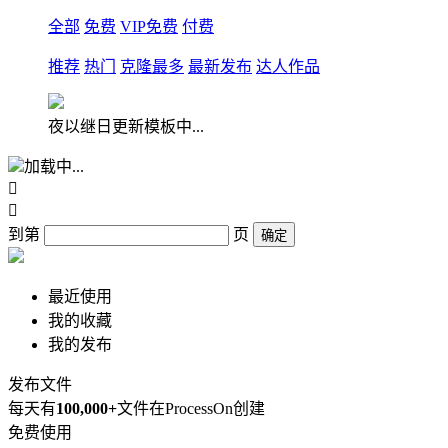
全部
免费
VIP免费
付费
推荐
热门
克隆最多
最新发布
达人作品
夜以继日更新模板中...
加载中...


到第
页
确定
最近使用
我的收藏
我的发布
发布文件
每天有
100,000+
文件在ProcessOn创建
免费使用