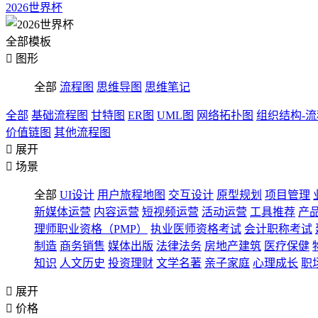
2026世界杯
全部模板

图形
全部
流程图
思维导图
思维笔记
全部
基础流程图
甘特图
ER图
UML图
网络拓扑图
组织结构-
价值链图
其他流程图

展开

场景
全部
UI设计
用户旅程地图
交互设计
原型规划
项目管理
新媒体运营
内容运营
短视频运营
活动运营
工具推荐
产
理师职业资格（PMP）
执业医师资格考试
会计职称考试
制造
商务销售
媒体出版
法律法务
房地产建筑
医疗保健
知识
人文历史
投资理财
文学名著
亲子家庭
心理成长
职

展开

价格