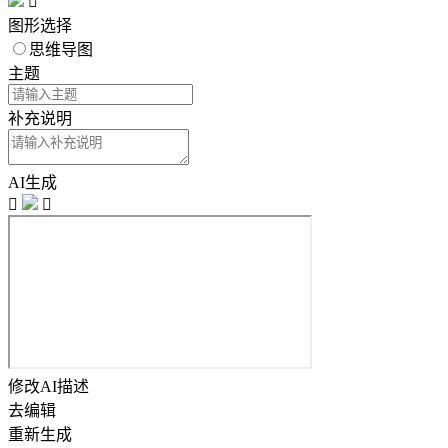

图形选择
思维导图
主题
补充说明
AI生成


修改AI描述
去编辑
重新生成