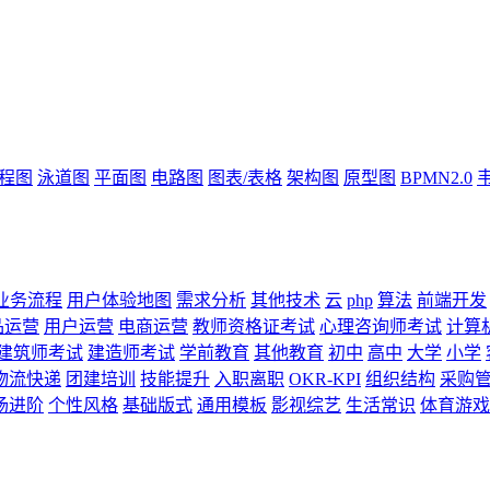
流程图
泳道图
平面图
电路图
图表/表格
架构图
原型图
BPMN2.0
业务流程
用户体验地图
需求分析
其他技术
云
php
算法
前端开发
品运营
用户运营
电商运营
教师资格证考试
心理咨询师考试
计算
建筑师考试
建造师考试
学前教育
其他教育
初中
高中
大学
小学
物流快递
团建培训
技能提升
入职离职
OKR-KPI
组织结构
采购
场进阶
个性风格
基础版式
通用模板
影视综艺
生活常识
体育游戏