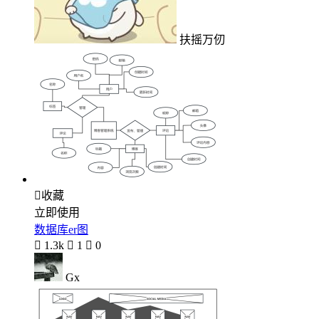
扶摇万仞

收藏
立即使用
数据库er图

1.3k

1

0
Gx