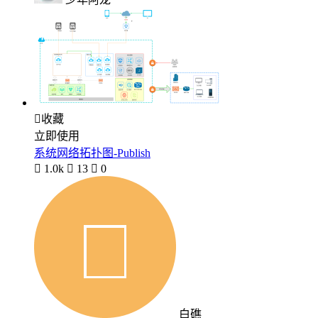

收藏
立即使用
系统网络拓扑图-Publish

1.0k

13

0
白礁