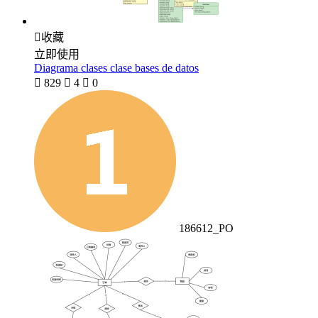

收藏
立即使用
Diagrama clases clase bases de datos

829

4

0
186612_PO