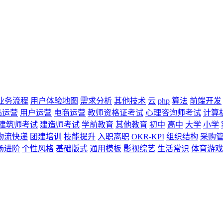
业务流程
用户体验地图
需求分析
其他技术
云
php
算法
前端开发
品运营
用户运营
电商运营
教师资格证考试
心理咨询师考试
计算
建筑师考试
建造师考试
学前教育
其他教育
初中
高中
大学
小学
物流快递
团建培训
技能提升
入职离职
OKR-KPI
组织结构
采购
场进阶
个性风格
基础版式
通用模板
影视综艺
生活常识
体育游戏