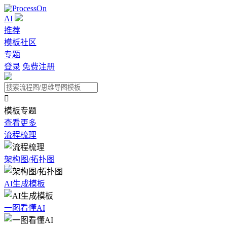
AI
推荐
模板社区
专题
登录
免费注册

模板专题
查看更多
流程梳理
架构图/拓扑图
AI生成模板
一图看懂AI