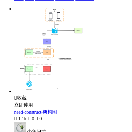

收藏
立即使用
need-construct-架构图

1.1k

0

0
少年阿龙