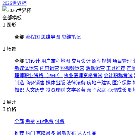
2026世界杯
全部模板

图形
全部
流程图
思维导图
思维笔记

场景
全部
UI设计
用户旅程地图
交互设计
原型规划
项目管理
新媒体运营
内容运营
短视频运营
活动运营
工具推荐
产
理师职业资格（PMP）
执业医师资格考试
会计职称考试
制造
商务销售
媒体出版
法律法务
房地产建筑
医疗保健
知识
人文历史
投资理财
文学名著
亲子家庭
心理成长
职

展开

价格
全部
免费
VIP免费
付费
推荐
热门
克隆最多
最新发布
达人作品