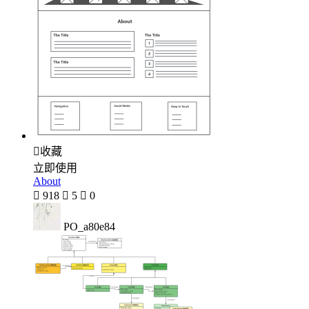

收藏
立即使用
About

918

5

0
PO_a80e84