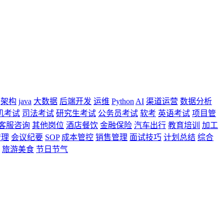
架构
java
大数据
后端开发
运维
Python
AI
渠道运营
数据分析
机考试
司法考试
研究生考试
公务员考试
软考
英语考试
项目管
客服咨询
其他岗位
酒店餐饮
金融保险
汽车出行
教育培训
加工
管理
会议纪要
SOP
成本管控
销售管理
面试技巧
计划总结
综合
旅游美食
节日节气