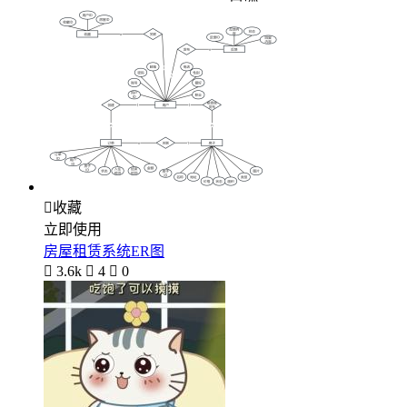

收藏
立即使用
房屋租赁系统ER图

3.6k

4

0