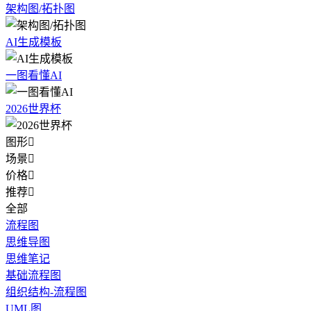
架构图/拓扑图
AI生成模板
一图看懂AI
2026世界杯
图形

场景

价格

推荐

全部
流程图
思维导图
思维笔记
基础流程图
组织结构-流程图
UML图