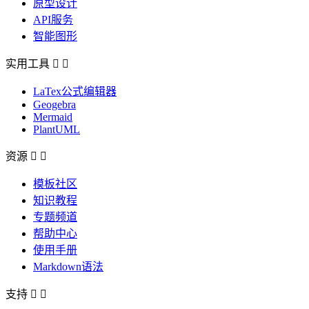
原型设计
API服务
智能图形
实用工具


LaTex公式编辑器
Geogebra
Mermaid
PlantUML
资源


模板社区
知识教程
专题频道
帮助中心
使用手册
Markdown语法
支持

