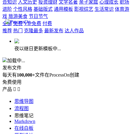
合知识
人文历史
投资理财
文学名著
亲子家庭
心理成长
职场
进阶
个性风格
基础版式
通用模板
影视综艺
生活常识
体育游
戏
旅游美食
节日节气
全部
免费
VIP免费
付费
推荐
热门
克隆最多
最新发布
达人作品
夜以继日更新模板中...
加载中...
发布文件
每天有
100,000+
文件在ProcessOn创建
免费使用
产品


思维导图
流程图
思维笔记
Markdown
在线白板