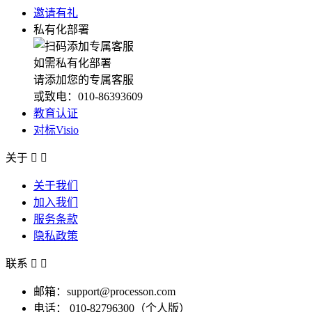
邀请有礼
私有化部署
如需私有化部署
请添加您的专属客服
或致电：010-86393609
教育认证
对标Visio
关于


关于我们
加入我们
服务条款
隐私政策
联系


邮箱：support@processon.com
电话：
010-82796300（个人版）