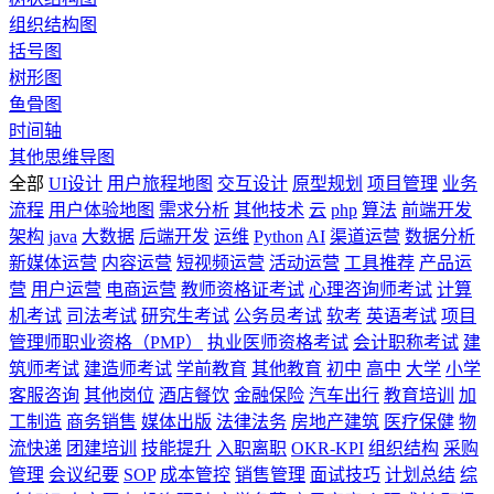
组织结构图
括号图
树形图
鱼骨图
时间轴
其他思维导图
全部
UI设计
用户旅程地图
交互设计
原型规划
项目管理
业务
流程
用户体验地图
需求分析
其他技术
云
php
算法
前端开发
架构
java
大数据
后端开发
运维
Python
AI
渠道运营
数据分析
新媒体运营
内容运营
短视频运营
活动运营
工具推荐
产品运
营
用户运营
电商运营
教师资格证考试
心理咨询师考试
计算
机考试
司法考试
研究生考试
公务员考试
软考
英语考试
项目
管理师职业资格（PMP）
执业医师资格考试
会计职称考试
建
筑师考试
建造师考试
学前教育
其他教育
初中
高中
大学
小学
客服咨询
其他岗位
酒店餐饮
金融保险
汽车出行
教育培训
加
工制造
商务销售
媒体出版
法律法务
房地产建筑
医疗保健
物
流快递
团建培训
技能提升
入职离职
OKR-KPI
组织结构
采购
管理
会议纪要
SOP
成本管控
销售管理
面试技巧
计划总结
综