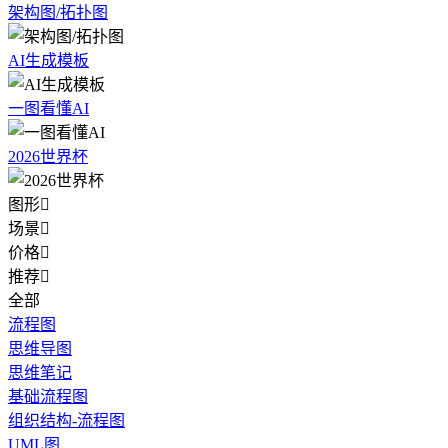
架构图/拓扑图
AI生成模板
一图看懂AI
2026世界杯
图形

场景

价格

推荐

全部
流程图
思维导图
思维笔记
基础流程图
组织结构-流程图
UML图