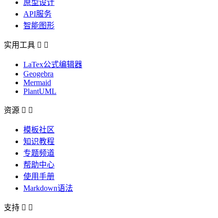
原型设计
API服务
智能图形
实用工具


LaTex公式编辑器
Geogebra
Mermaid
PlantUML
资源


模板社区
知识教程
专题频道
帮助中心
使用手册
Markdown语法
支持

