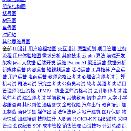
组织结构图
括号图
树形图
鱼骨图
时间轴
其他思维导图
全部
UI设计
用户旅程地图
交互设计
原型规划
项目管理
业务
流程
用户体验地图
需求分析
其他技术
云
php
算法
前端开发
架构
java
大数据
后端开发
运维
Python
AI
渠道运营
数据分析
新媒体运营
内容运营
短视频运营
活动运营
工具推荐
产品运
营
用户运营
电商运营
教师资格证考试
心理咨询师考试
计算
机考试
司法考试
研究生考试
公务员考试
软考
英语考试
项目
管理师职业资格（PMP）
执业医师资格考试
会计职称考试
建
筑师考试
建造师考试
学前教育
其他教育
初中
高中
大学
小学
客服咨询
其他岗位
酒店餐饮
金融保险
汽车出行
教育培训
加
工制造
商务销售
媒体出版
法律法务
房地产建筑
医疗保健
物
流快递
团建培训
技能提升
入职离职
OKR-KPI
组织结构
采购
管理
会议纪要
SOP
成本管控
销售管理
面试技巧
计划总结
综