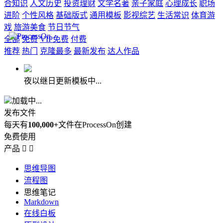
合知识
人文历史
投资理财
文学名著
亲子家庭
心理成长
职场
进阶
个性风格
基础版式
通用模板
影视综艺
生活常识
体育游
戏
旅游美食
节日节气
全部
免费
VIP免费
付费
推荐
热门
克隆最多
最新发布
达人作品
夜以继日更新模板中...
加载中...
发布文件
每天有
100,000+
文件在ProcessOn创建
免费使用
产品


思维导图
流程图
思维笔记
Markdown
在线白板