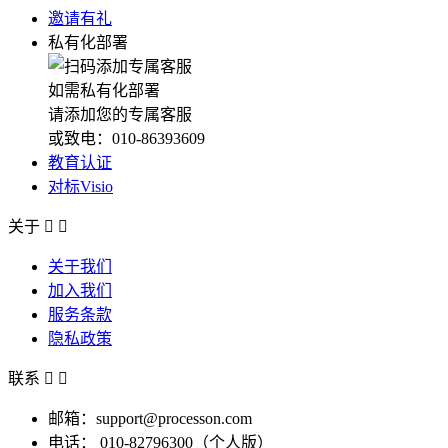
邀请有礼
私有化部署
如需私有化部署
请添加您的专属客服
或致电：010-86393609
教育认证
对标Visio
关于


关于我们
加入我们
服务条款
隐私政策
联系


邮箱：support@processon.com
电话：
010-82796300（个人版）