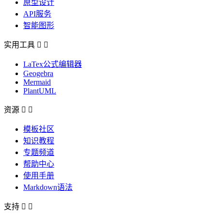
原型设计
API服务
智能图形
实用工具


LaTex公式编辑器
Geogebra
Mermaid
PlantUML
资源


模板社区
知识教程
专题频道
帮助中心
使用手册
Markdown语法
支持

