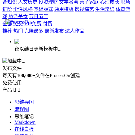
合知识
人文历史
投资理财
文学名著
亲子家庭
心理成长
职场
进阶
个性风格
基础版式
通用模板
影视综艺
生活常识
体育游
戏
旅游美食
节日节气
全部
免费
VIP免费
付费
推荐
热门
克隆最多
最新发布
达人作品
夜以继日更新模板中...
加载中...
发布文件
每天有
100,000+
文件在ProcessOn创建
免费使用
产品


思维导图
流程图
思维笔记
Markdown
在线白板