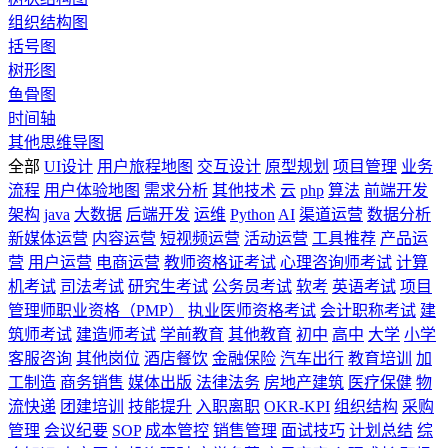
组织结构图
括号图
树形图
鱼骨图
时间轴
其他思维导图
全部
UI设计
用户旅程地图
交互设计
原型规划
项目管理
业务
流程
用户体验地图
需求分析
其他技术
云
php
算法
前端开发
架构
java
大数据
后端开发
运维
Python
AI
渠道运营
数据分析
新媒体运营
内容运营
短视频运营
活动运营
工具推荐
产品运
营
用户运营
电商运营
教师资格证考试
心理咨询师考试
计算
机考试
司法考试
研究生考试
公务员考试
软考
英语考试
项目
管理师职业资格（PMP）
执业医师资格考试
会计职称考试
建
筑师考试
建造师考试
学前教育
其他教育
初中
高中
大学
小学
客服咨询
其他岗位
酒店餐饮
金融保险
汽车出行
教育培训
加
工制造
商务销售
媒体出版
法律法务
房地产建筑
医疗保健
物
流快递
团建培训
技能提升
入职离职
OKR-KPI
组织结构
采购
管理
会议纪要
SOP
成本管控
销售管理
面试技巧
计划总结
综