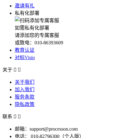
邀请有礼
私有化部署
如需私有化部署
请添加您的专属客服
或致电：010-86393609
教育认证
对标Visio
关于


关于我们
加入我们
服务条款
隐私政策
联系


邮箱：support@processon.com
电话：
010-82796300（个人版）