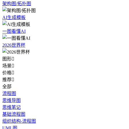
架构图/拓扑图
AI生成模板
一图看懂AI
2026世界杯
图形

场景

价格

推荐

全部
流程图
思维导图
思维笔记
基础流程图
组织结构-流程图
UML图