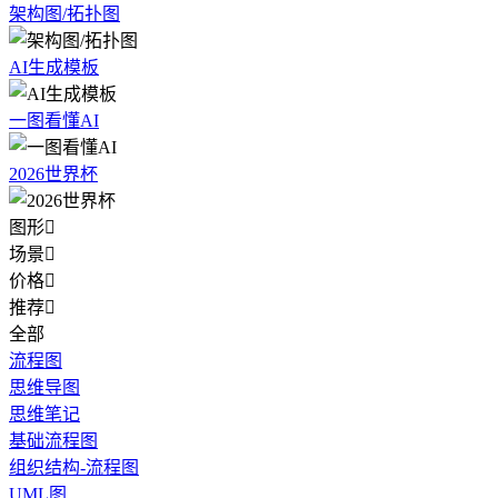
架构图/拓扑图
AI生成模板
一图看懂AI
2026世界杯
图形

场景

价格

推荐

全部
流程图
思维导图
思维笔记
基础流程图
组织结构-流程图
UML图