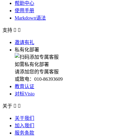
帮助中心
使用手册
Markdown语法
支持


邀请有礼
私有化部署
如需私有化部署
请添加您的专属客服
或致电：010-86393609
教育认证
对标Visio
关于


关于我们
加入我们
服务条款