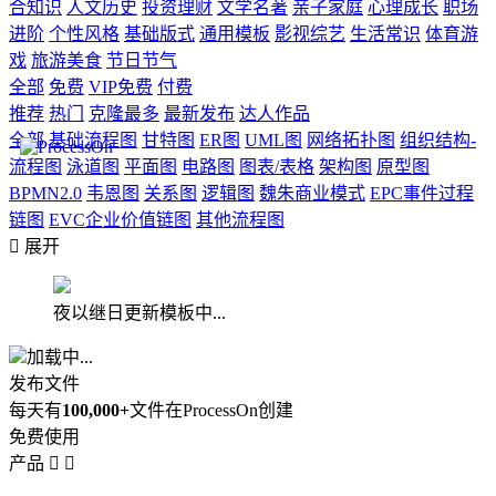
合知识
人文历史
投资理财
文学名著
亲子家庭
心理成长
职场
进阶
个性风格
基础版式
通用模板
影视综艺
生活常识
体育游
戏
旅游美食
节日节气
全部
免费
VIP免费
付费
推荐
热门
克隆最多
最新发布
达人作品
全部
基础流程图
甘特图
ER图
UML图
网络拓扑图
组织结构-
流程图
泳道图
平面图
电路图
图表/表格
架构图
原型图
BPMN2.0
韦恩图
关系图
逻辑图
魏朱商业模式
EPC事件过程
链图
EVC企业价值链图
其他流程图

展开
夜以继日更新模板中...
加载中...
发布文件
每天有
100,000+
文件在ProcessOn创建
免费使用
产品

