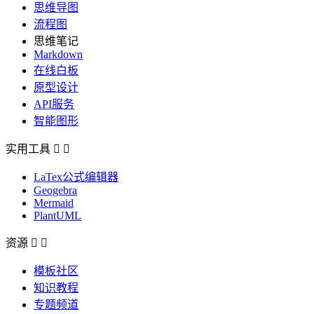
思维导图
流程图
思维笔记
Markdown
在线白板
原型设计
API服务
智能图形
实用工具


LaTex公式编辑器
Geogebra
Mermaid
PlantUML
资源


模板社区
知识教程
专题频道