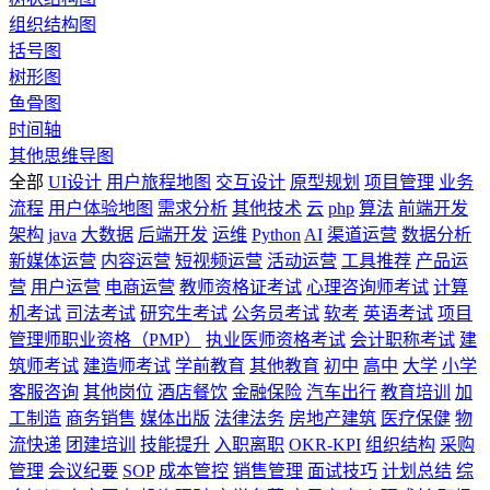
组织结构图
括号图
树形图
鱼骨图
时间轴
其他思维导图
全部
UI设计
用户旅程地图
交互设计
原型规划
项目管理
业务
流程
用户体验地图
需求分析
其他技术
云
php
算法
前端开发
架构
java
大数据
后端开发
运维
Python
AI
渠道运营
数据分析
新媒体运营
内容运营
短视频运营
活动运营
工具推荐
产品运
营
用户运营
电商运营
教师资格证考试
心理咨询师考试
计算
机考试
司法考试
研究生考试
公务员考试
软考
英语考试
项目
管理师职业资格（PMP）
执业医师资格考试
会计职称考试
建
筑师考试
建造师考试
学前教育
其他教育
初中
高中
大学
小学
客服咨询
其他岗位
酒店餐饮
金融保险
汽车出行
教育培训
加
工制造
商务销售
媒体出版
法律法务
房地产建筑
医疗保健
物
流快递
团建培训
技能提升
入职离职
OKR-KPI
组织结构
采购
管理
会议纪要
SOP
成本管控
销售管理
面试技巧
计划总结
综