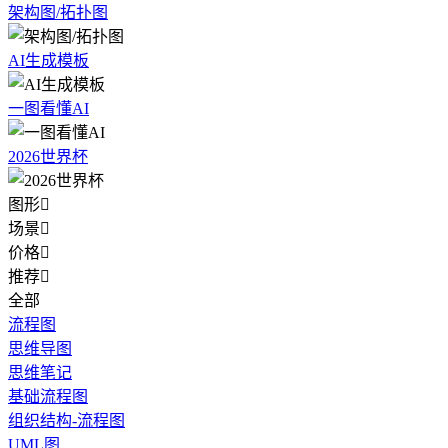
架构图/拓扑图
AI生成模板
一图看懂AI
2026世界杯
图形

场景

价格

推荐

全部
流程图
思维导图
思维笔记
基础流程图
组织结构-流程图
UML图