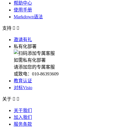
帮助中心
使用手册
Markdown语法
支持


邀请有礼
私有化部署
如需私有化部署
请添加您的专属客服
或致电：010-86393609
教育认证
对标Visio
关于


关于我们
加入我们
服务条款