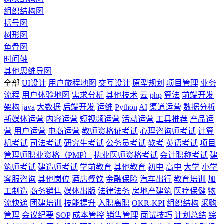
组织结构图
括号图
树形图
鱼骨图
时间轴
其他思维导图
全部
UI设计
用户旅程地图
交互设计
原型规划
项目管理
业务
流程
用户体验地图
需求分析
其他技术
云
php
算法
前端开发
架构
java
大数据
后端开发
运维
Python
AI
渠道运营
数据分析
新媒体运营
内容运营
短视频运营
活动运营
工具推荐
产品运
营
用户运营
电商运营
教师资格证考试
心理咨询师考试
计算
机考试
司法考试
研究生考试
公务员考试
软考
英语考试
项目
管理师职业资格（PMP）
执业医师资格考试
会计职称考试
建
筑师考试
建造师考试
学前教育
其他教育
初中
高中
大学
小学
客服咨询
其他岗位
酒店餐饮
金融保险
汽车出行
教育培训
加
工制造
商务销售
媒体出版
法律法务
房地产建筑
医疗保健
物
流快递
团建培训
技能提升
入职离职
OKR-KPI
组织结构
采购
管理
会议纪要
SOP
成本管控
销售管理
面试技巧
计划总结
综