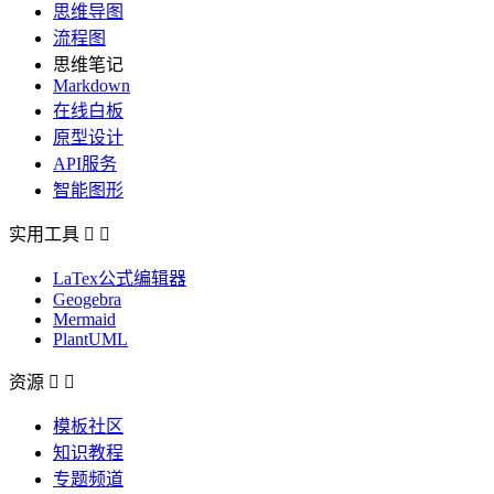
思维导图
流程图
思维笔记
Markdown
在线白板
原型设计
API服务
智能图形
实用工具


LaTex公式编辑器
Geogebra
Mermaid
PlantUML
资源


模板社区
知识教程
专题频道