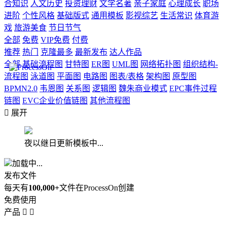
合知识
人文历史
投资理财
文学名著
亲子家庭
心理成长
职场
进阶
个性风格
基础版式
通用模板
影视综艺
生活常识
体育游
戏
旅游美食
节日节气
全部
免费
VIP免费
付费
推荐
热门
克隆最多
最新发布
达人作品
全部
基础流程图
甘特图
ER图
UML图
网络拓扑图
组织结构-
流程图
泳道图
平面图
电路图
图表/表格
架构图
原型图
BPMN2.0
韦恩图
关系图
逻辑图
魏朱商业模式
EPC事件过程
链图
EVC企业价值链图
其他流程图

展开
夜以继日更新模板中...
加载中...
发布文件
每天有
100,000+
文件在ProcessOn创建
免费使用
产品

