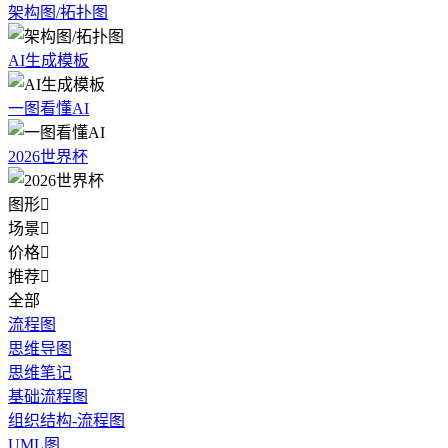
架构图/拓扑图
AI生成模板
一图看懂AI
2026世界杯
图形

场景

价格

推荐

全部
流程图
思维导图
思维笔记
基础流程图
组织结构-流程图
UML图