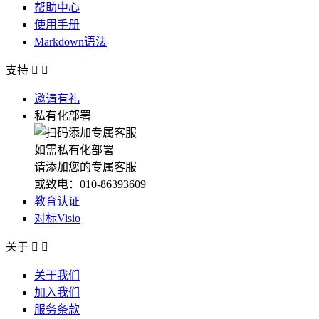
帮助中心
使用手册
Markdown语法
支持


邀请有礼
私有化部署
如需私有化部署
请添加您的专属客服
或致电：010-86393609
教育认证
对标Visio
关于


关于我们
加入我们
服务条款