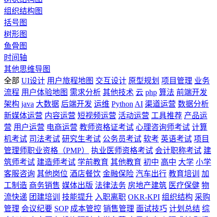
组织结构图
括号图
树形图
鱼骨图
时间轴
其他思维导图
全部
UI设计
用户旅程地图
交互设计
原型规划
项目管理
业务
流程
用户体验地图
需求分析
其他技术
云
php
算法
前端开发
架构
java
大数据
后端开发
运维
Python
AI
渠道运营
数据分析
新媒体运营
内容运营
短视频运营
活动运营
工具推荐
产品运
营
用户运营
电商运营
教师资格证考试
心理咨询师考试
计算
机考试
司法考试
研究生考试
公务员考试
软考
英语考试
项目
管理师职业资格（PMP）
执业医师资格考试
会计职称考试
建
筑师考试
建造师考试
学前教育
其他教育
初中
高中
大学
小学
客服咨询
其他岗位
酒店餐饮
金融保险
汽车出行
教育培训
加
工制造
商务销售
媒体出版
法律法务
房地产建筑
医疗保健
物
流快递
团建培训
技能提升
入职离职
OKR-KPI
组织结构
采购
管理
会议纪要
SOP
成本管控
销售管理
面试技巧
计划总结
综