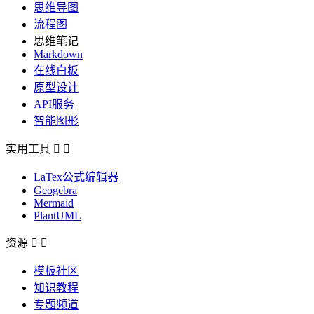
思维导图
流程图
思维笔记
Markdown
在线白板
原型设计
API服务
智能图形
实用工具


LaTex公式编辑器
Geogebra
Mermaid
PlantUML
资源


模板社区
知识教程
专题频道