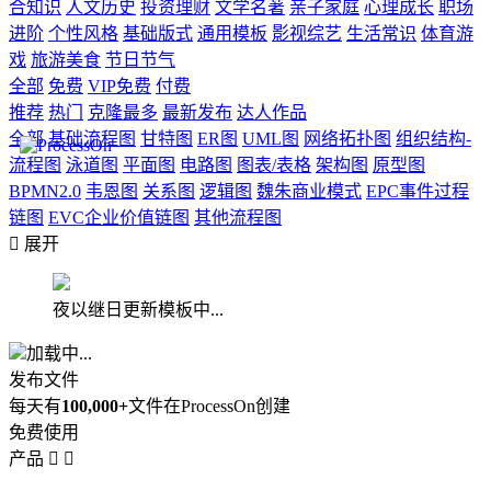
合知识
人文历史
投资理财
文学名著
亲子家庭
心理成长
职场
进阶
个性风格
基础版式
通用模板
影视综艺
生活常识
体育游
戏
旅游美食
节日节气
全部
免费
VIP免费
付费
推荐
热门
克隆最多
最新发布
达人作品
全部
基础流程图
甘特图
ER图
UML图
网络拓扑图
组织结构-
流程图
泳道图
平面图
电路图
图表/表格
架构图
原型图
BPMN2.0
韦恩图
关系图
逻辑图
魏朱商业模式
EPC事件过程
链图
EVC企业价值链图
其他流程图

展开
夜以继日更新模板中...
加载中...
发布文件
每天有
100,000+
文件在ProcessOn创建
免费使用
产品

