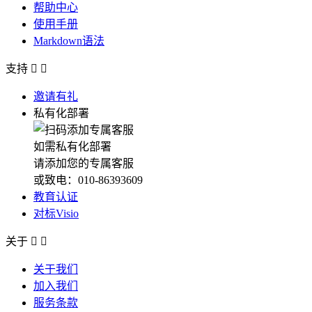
帮助中心
使用手册
Markdown语法
支持


邀请有礼
私有化部署
如需私有化部署
请添加您的专属客服
或致电：010-86393609
教育认证
对标Visio
关于


关于我们
加入我们
服务条款