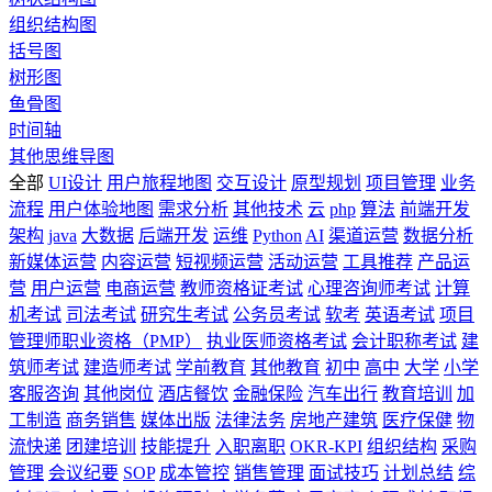
组织结构图
括号图
树形图
鱼骨图
时间轴
其他思维导图
全部
UI设计
用户旅程地图
交互设计
原型规划
项目管理
业务
流程
用户体验地图
需求分析
其他技术
云
php
算法
前端开发
架构
java
大数据
后端开发
运维
Python
AI
渠道运营
数据分析
新媒体运营
内容运营
短视频运营
活动运营
工具推荐
产品运
营
用户运营
电商运营
教师资格证考试
心理咨询师考试
计算
机考试
司法考试
研究生考试
公务员考试
软考
英语考试
项目
管理师职业资格（PMP）
执业医师资格考试
会计职称考试
建
筑师考试
建造师考试
学前教育
其他教育
初中
高中
大学
小学
客服咨询
其他岗位
酒店餐饮
金融保险
汽车出行
教育培训
加
工制造
商务销售
媒体出版
法律法务
房地产建筑
医疗保健
物
流快递
团建培训
技能提升
入职离职
OKR-KPI
组织结构
采购
管理
会议纪要
SOP
成本管控
销售管理
面试技巧
计划总结
综