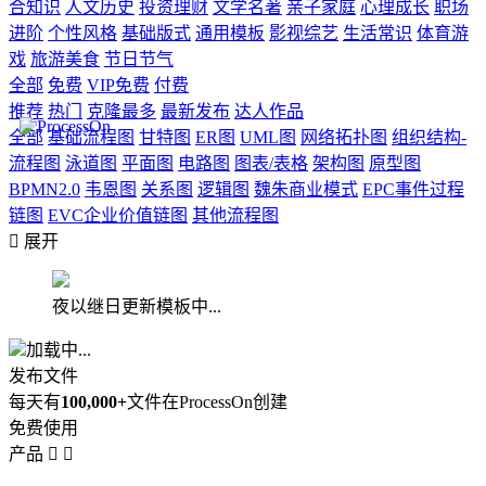
合知识
人文历史
投资理财
文学名著
亲子家庭
心理成长
职场
进阶
个性风格
基础版式
通用模板
影视综艺
生活常识
体育游
戏
旅游美食
节日节气
全部
免费
VIP免费
付费
推荐
热门
克隆最多
最新发布
达人作品
全部
基础流程图
甘特图
ER图
UML图
网络拓扑图
组织结构-
流程图
泳道图
平面图
电路图
图表/表格
架构图
原型图
BPMN2.0
韦恩图
关系图
逻辑图
魏朱商业模式
EPC事件过程
链图
EVC企业价值链图
其他流程图

展开
夜以继日更新模板中...
加载中...
发布文件
每天有
100,000+
文件在ProcessOn创建
免费使用
产品

