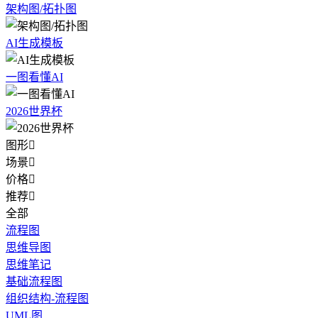
架构图/拓扑图
AI生成模板
一图看懂AI
2026世界杯
图形

场景

价格

推荐

全部
流程图
思维导图
思维笔记
基础流程图
组织结构-流程图
UML图