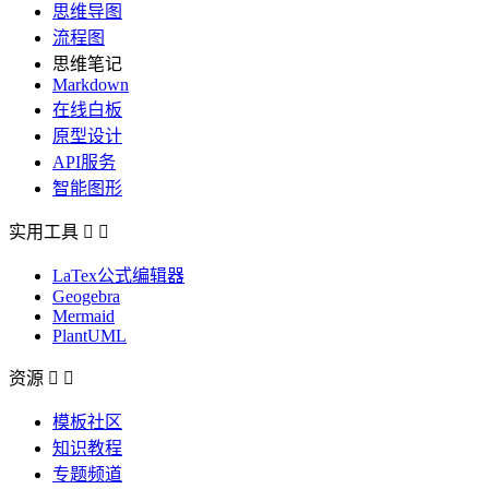
思维导图
流程图
思维笔记
Markdown
在线白板
原型设计
API服务
智能图形
实用工具


LaTex公式编辑器
Geogebra
Mermaid
PlantUML
资源


模板社区
知识教程
专题频道