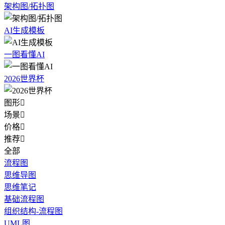
架构图/拓扑图
AI生成模板
一图看懂AI
2026世界杯
图形

场景

价格

推荐

全部
流程图
思维导图
思维笔记
基础流程图
组织结构-流程图
UML图