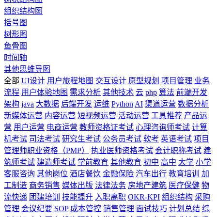
组织结构图
括号图
树形图
鱼骨图
时间轴
其他思维导图
全部
UI设计
用户旅程地图
交互设计
原型规划
项目管理
业务
流程
用户体验地图
需求分析
其他技术
云
php
算法
前端开发
架构
java
大数据
后端开发
运维
Python
AI
渠道运营
数据分析
新媒体运营
内容运营
短视频运营
活动运营
工具推荐
产品运
营
用户运营
电商运营
教师资格证考试
心理咨询师考试
计算
机考试
司法考试
研究生考试
公务员考试
软考
英语考试
项目
管理师职业资格（PMP）
执业医师资格考试
会计职称考试
建
筑师考试
建造师考试
学前教育
其他教育
初中
高中
大学
小学
客服咨询
其他岗位
酒店餐饮
金融保险
汽车出行
教育培训
加
工制造
商务销售
媒体出版
法律法务
房地产建筑
医疗保健
物
流快递
团建培训
技能提升
入职离职
OKR-KPI
组织结构
采购
管理
会议纪要
SOP
成本管控
销售管理
面试技巧
计划总结
综