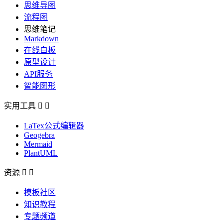
思维导图
流程图
思维笔记
Markdown
在线白板
原型设计
API服务
智能图形
实用工具


LaTex公式编辑器
Geogebra
Mermaid
PlantUML
资源


模板社区
知识教程
专题频道