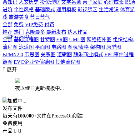
合知识
人文历史
投资理财
文学名著
亲子家庭
心理成长
职场
进阶
个性风格
基础版式
通用模板
影视综艺
生活常识
体育游
戏
旅游美食
节日节气
全部
免费
VIP免费
付费
推荐
热门
克隆最多
最新发布
达人作品
全部
基础流程图
甘特图
ER图
UML图
网络拓扑图
组织结构-
流程图
泳道图
平面图
电路图
图表/表格
架构图
原型图
BPMN2.0
韦恩图
关系图
逻辑图
魏朱商业模式
EPC事件过程
链图
EVC企业价值链图
其他流程图

展开
夜以继日更新模板中...
加载中...
发布文件
每天有
100,000+
文件在ProcessOn创建
免费使用
产品

