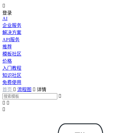

登录
AI
企业服务
解决方案
API服务
推荐
模板社区
价格
入门教程
知识社区
免费使用
首页

流程图

详情



