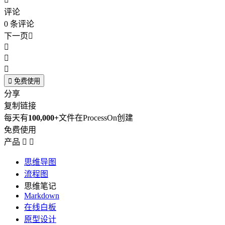
评论
0
条评论
下一页





免费使用
分享
复制链接
每天有
100,000+
文件在ProcessOn创建
免费使用
产品


思维导图
流程图
思维笔记
Markdown
在线白板
原型设计