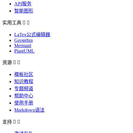
API服务
智能图形
实用工具


LaTex公式编辑器
Geogebra
Mermaid
PlantUML
资源


模板社区
知识教程
专题频道
帮助中心
使用手册
Markdown语法
支持

