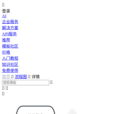

登录
AI
企业服务
解决方案
API服务
推荐
模板社区
价格
入门教程
知识社区
免费使用
首页

流程图

详情



