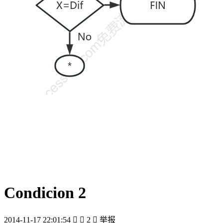
Condicion 2
2014-11-17 22:01:54


2

举报