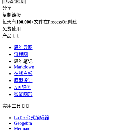

免费使用
分享
复制链接
每天有
100,000+
文件在ProcessOn创建
免费使用
产品


思维导图
流程图
思维笔记
Markdown
在线白板
原型设计
API服务
智能图形
实用工具


LaTex公式编辑器
Geogebra
Mermaid