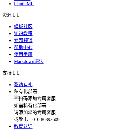
PlantUML
资源


模板社区
知识教程
专题频道
帮助中心
使用手册
Markdown语法
支持


邀请有礼
私有化部署
如需私有化部署
请添加您的专属客服
或致电：010-86393609
教育认证