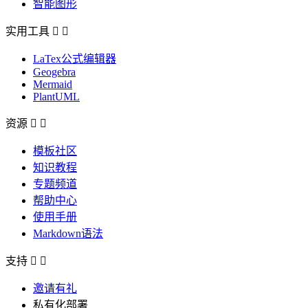
智能图形
实用工具


LaTex公式编辑器
Geogebra
Mermaid
PlantUML
资源


模板社区
知识教程
专题频道
帮助中心
使用手册
Markdown语法
支持


邀请有礼
私有化部署