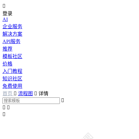

登录
AI
企业服务
解决方案
API服务
推荐
模板社区
价格
入门教程
知识社区
免费使用
首页

流程图

详情



