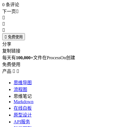
0
条评论
下一页





免费使用
分享
复制链接
每天有
100,000+
文件在ProcessOn创建
免费使用
产品


思维导图
流程图
思维笔记
Markdown
在线白板
原型设计
API服务