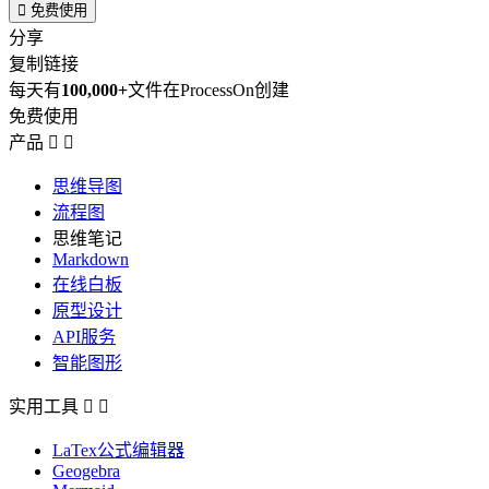

免费使用
分享
复制链接
每天有
100,000+
文件在ProcessOn创建
免费使用
产品


思维导图
流程图
思维笔记
Markdown
在线白板
原型设计
API服务
智能图形
实用工具


LaTex公式编辑器
Geogebra