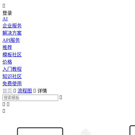

登录
AI
企业服务
解决方案
API服务
推荐
模板社区
价格
入门教程
知识社区
免费使用
首页

流程图

详情



