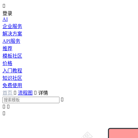

登录
AI
企业服务
解决方案
API服务
推荐
模板社区
价格
入门教程
知识社区
免费使用
首页

流程图

详情



