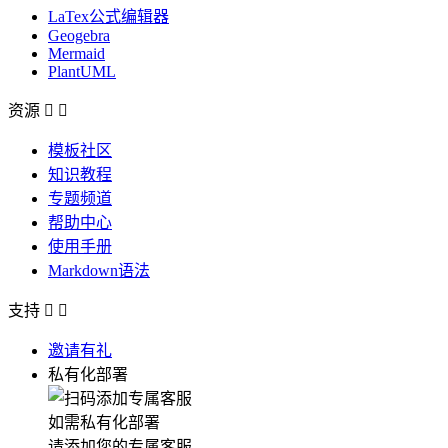
LaTex公式编辑器
Geogebra
Mermaid
PlantUML
资源


模板社区
知识教程
专题频道
帮助中心
使用手册
Markdown语法
支持


邀请有礼
私有化部署
如需私有化部署
请添加您的专属客服