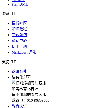
PlantUML
资源


模板社区
知识教程
专题频道
帮助中心
使用手册
Markdown语法
支持


邀请有礼
私有化部署
如需私有化部署
请添加您的专属客服
或致电：010-86393609
教育认证