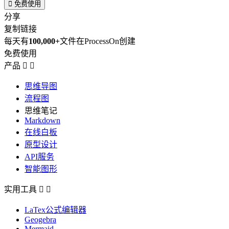

免费使用
分享
复制链接
每天有
100,000+
文件在ProcessOn创建
免费使用
产品


思维导图
流程图
思维笔记
Markdown
在线白板
原型设计
API服务
智能图形
实用工具


LaTex公式编辑器
Geogebra
Mermaid