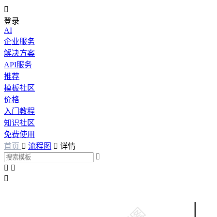

登录
AI
企业服务
解决方案
API服务
推荐
模板社区
价格
入门教程
知识社区
免费使用
首页

流程图

详情



