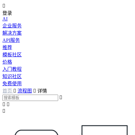

登录
AI
企业服务
解决方案
API服务
推荐
模板社区
价格
入门教程
知识社区
免费使用
首页

流程图

详情



