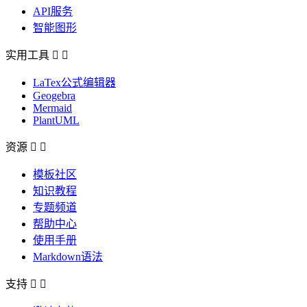
API服务
智能图形
实用工具


LaTex公式编辑器
Geogebra
Mermaid
PlantUML
资源


模板社区
知识教程
专题频道
帮助中心
使用手册
Markdown语法
支持

