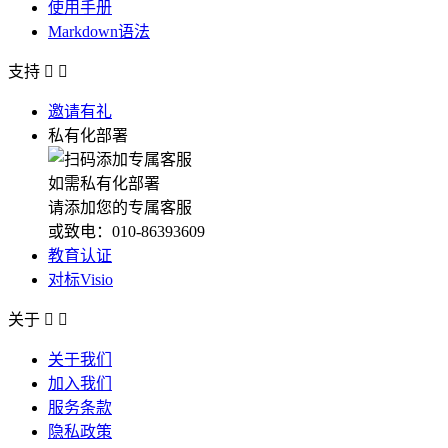
使用手册
Markdown语法
支持


邀请有礼
私有化部署
如需私有化部署
请添加您的专属客服
或致电：010-86393609
教育认证
对标Visio
关于


关于我们
加入我们
服务条款
隐私政策