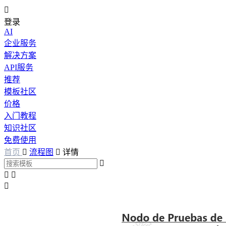

登录
AI
企业服务
解决方案
API服务
推荐
模板社区
价格
入门教程
知识社区
免费使用
首页

流程图

详情



