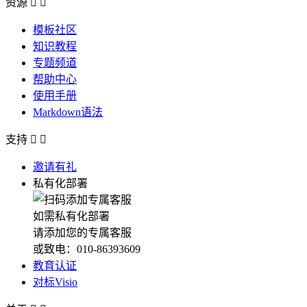
资源


模板社区
知识教程
专题频道
帮助中心
使用手册
Markdown语法
支持


邀请有礼
私有化部署
如需私有化部署
请添加您的专属客服
或致电：010-86393609
教育认证
对标Visio