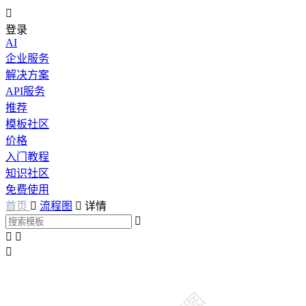

登录
AI
企业服务
解决方案
API服务
推荐
模板社区
价格
入门教程
知识社区
免费使用
首页

流程图

详情



