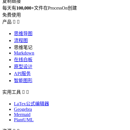
复制链接
每天有
100,000+
文件在ProcessOn创建
免费使用
产品


思维导图
流程图
思维笔记
Markdown
在线白板
原型设计
API服务
智能图形
实用工具


LaTex公式编辑器
Geogebra
Mermaid
PlantUML