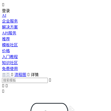

登录
AI
企业服务
解决方案
API服务
推荐
模板社区
价格
入门教程
知识社区
免费使用
首页

流程图

详情



