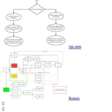
SR-009
Return

