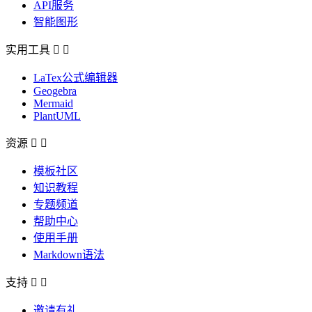
API服务
智能图形
实用工具


LaTex公式编辑器
Geogebra
Mermaid
PlantUML
资源


模板社区
知识教程
专题频道
帮助中心
使用手册
Markdown语法
支持


邀请有礼