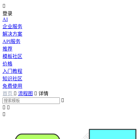

登录
AI
企业服务
解决方案
API服务
推荐
模板社区
价格
入门教程
知识社区
免费使用
首页

流程图

详情



