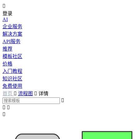

登录
AI
企业服务
解决方案
API服务
推荐
模板社区
价格
入门教程
知识社区
免费使用
首页

流程图

详情



