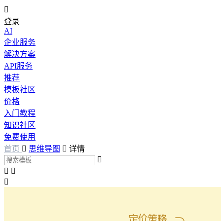

登录
AI
企业服务
解决方案
API服务
推荐
模板社区
价格
入门教程
知识社区
免费使用
首页

思维导图

详情



