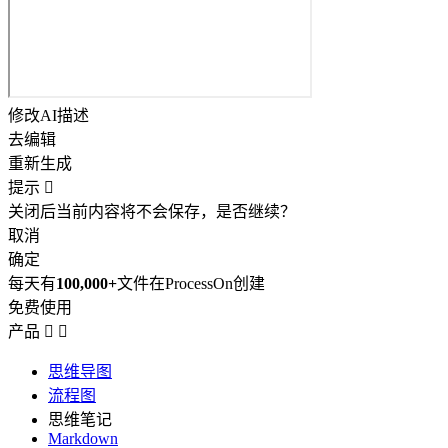
修改AI描述
去编辑
重新生成
提示

关闭后当前内容将不会保存，是否继续？
取消
确定
每天有
100,000+
文件在ProcessOn创建
免费使用
产品


思维导图
流程图
思维笔记
Markdown