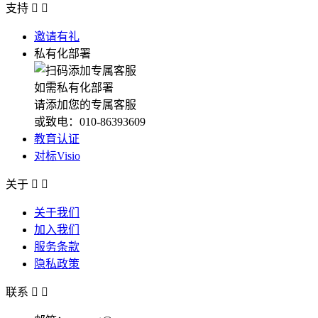
支持


邀请有礼
私有化部署
如需私有化部署
请添加您的专属客服
或致电：010-86393609
教育认证
对标Visio
关于


关于我们
加入我们
服务条款
隐私政策
联系

