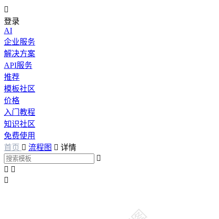

登录
AI
企业服务
解决方案
API服务
推荐
模板社区
价格
入门教程
知识社区
免费使用
首页

流程图

详情



