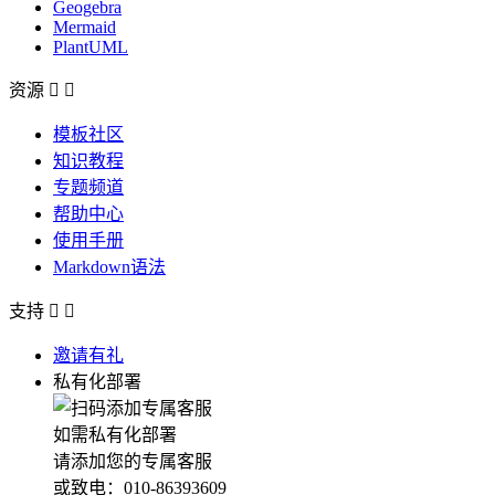
Geogebra
Mermaid
PlantUML
资源


模板社区
知识教程
专题频道
帮助中心
使用手册
Markdown语法
支持


邀请有礼
私有化部署
如需私有化部署
请添加您的专属客服
或致电：010-86393609