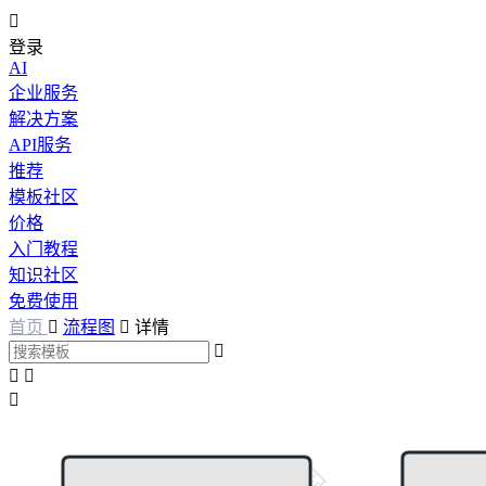

登录
AI
企业服务
解决方案
API服务
推荐
模板社区
价格
入门教程
知识社区
免费使用
首页

流程图

详情



