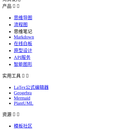
产品


思维导图
流程图
思维笔记
Markdown
在线白板
原型设计
API服务
智能图形
实用工具


LaTex公式编辑器
Geogebra
Mermaid
PlantUML
资源


模板社区