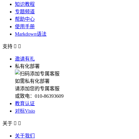
知识教程
专题频道
帮助中心
使用手册
Markdown语法
支持


邀请有礼
私有化部署
如需私有化部署
请添加您的专属客服
或致电：010-86393609
教育认证
对标Visio
关于


关于我们