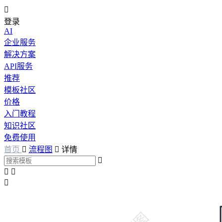

登录
AI
企业服务
解决方案
API服务
推荐
模板社区
价格
入门教程
知识社区
免费使用
首页

流程图

详情



