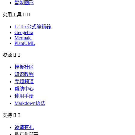
智能图形
实用工具


LaTex公式编辑器
Geogebra
Mermaid
PlantUML
资源


模板社区
知识教程
专题频道
帮助中心
使用手册
Markdown语法
支持


邀请有礼
私有化部署