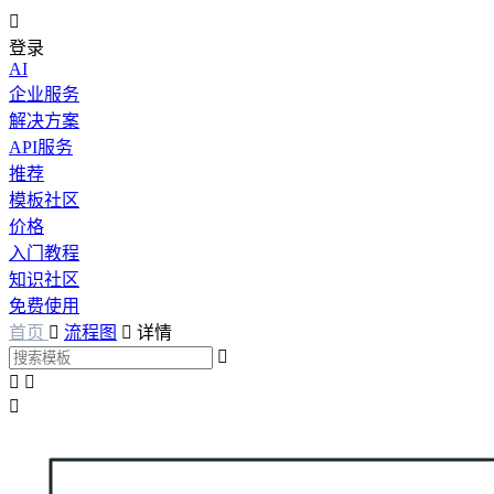

登录
AI
企业服务
解决方案
API服务
推荐
模板社区
价格
入门教程
知识社区
免费使用
首页

流程图

详情



