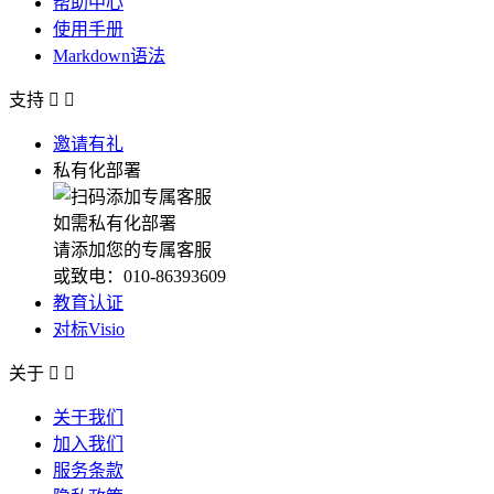
帮助中心
使用手册
Markdown语法
支持


邀请有礼
私有化部署
如需私有化部署
请添加您的专属客服
或致电：010-86393609
教育认证
对标Visio
关于


关于我们
加入我们
服务条款