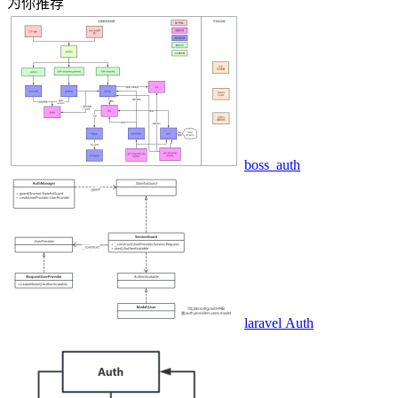
为你推荐
boss_auth
laravel Auth