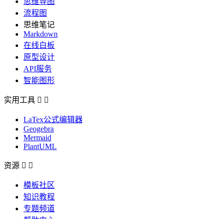
思维导图
流程图
思维笔记
Markdown
在线白板
原型设计
API服务
智能图形
实用工具


LaTex公式编辑器
Geogebra
Mermaid
PlantUML
资源


模板社区
知识教程
专题频道