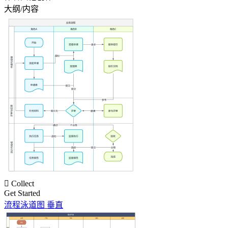
大纲/内容

Collect
Get Started
流程泳道图 垂直