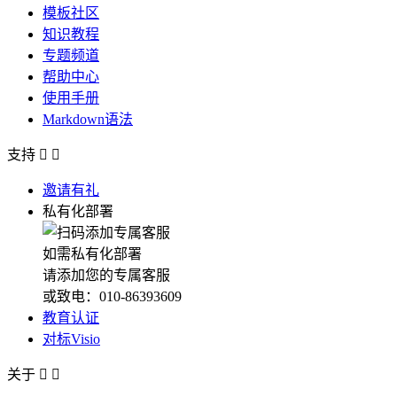
模板社区
知识教程
专题频道
帮助中心
使用手册
Markdown语法
支持


邀请有礼
私有化部署
如需私有化部署
请添加您的专属客服
或致电：010-86393609
教育认证
对标Visio
关于

