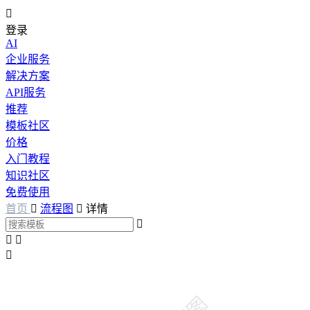

登录
AI
企业服务
解决方案
API服务
推荐
模板社区
价格
入门教程
知识社区
免费使用
首页

流程图

详情



