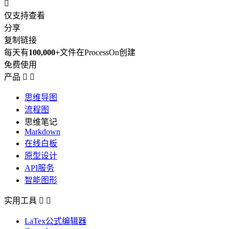

仅支持查看
分享
复制链接
每天有
100,000+
文件在ProcessOn创建
免费使用
产品


思维导图
流程图
思维笔记
Markdown
在线白板
原型设计
API服务
智能图形
实用工具


LaTex公式编辑器