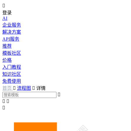

登录
AI
企业服务
解决方案
API服务
推荐
模板社区
价格
入门教程
知识社区
免费使用
首页

流程图

详情



