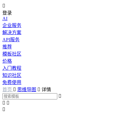

登录
AI
企业服务
解决方案
API服务
推荐
模板社区
价格
入门教程
知识社区
免费使用
首页

思维导图

详情



