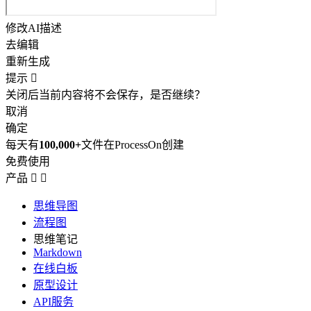
修改AI描述
去编辑
重新生成
提示

关闭后当前内容将不会保存，是否继续？
取消
确定
每天有
100,000+
文件在ProcessOn创建
免费使用
产品


思维导图
流程图
思维笔记
Markdown
在线白板
原型设计
API服务