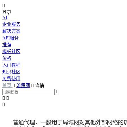

登录
AI
企业服务
解决方案
API服务
推荐
模板社区
价格
入门教程
知识社区
免费使用
首页

流程图

详情



