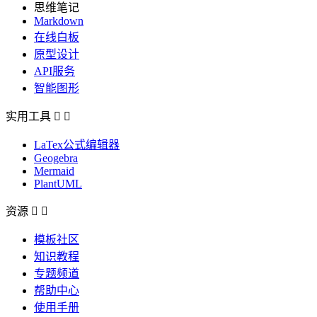
思维笔记
Markdown
在线白板
原型设计
API服务
智能图形
实用工具


LaTex公式编辑器
Geogebra
Mermaid
PlantUML
资源


模板社区
知识教程
专题频道
帮助中心
使用手册