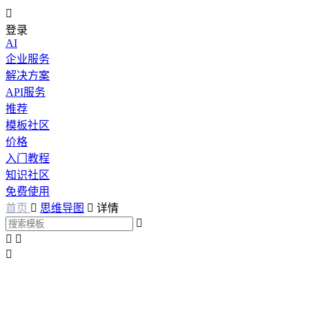

登录
AI
企业服务
解决方案
API服务
推荐
模板社区
价格
入门教程
知识社区
免费使用
首页

思维导图

详情



