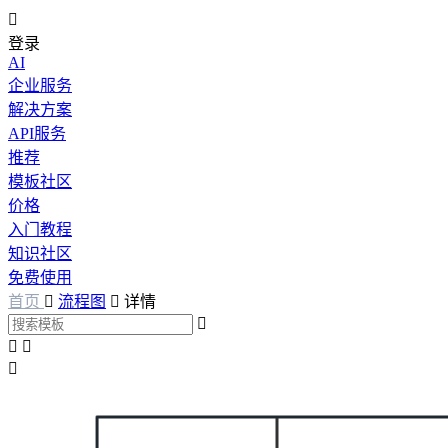

登录
AI
企业服务
解决方案
API服务
推荐
模板社区
价格
入门教程
知识社区
免费使用
首页

流程图

详情



