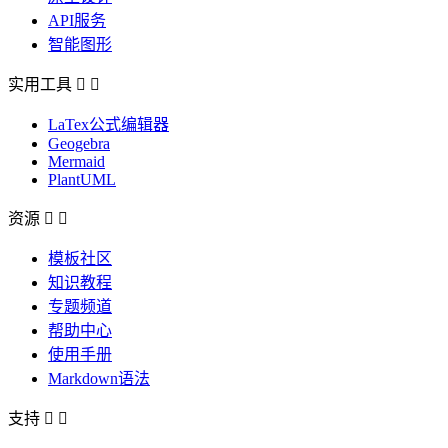
API服务
智能图形
实用工具


LaTex公式编辑器
Geogebra
Mermaid
PlantUML
资源


模板社区
知识教程
专题频道
帮助中心
使用手册
Markdown语法
支持

