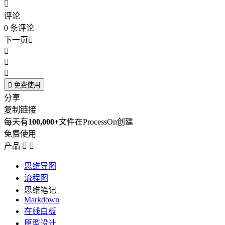

评论
0
条评论
下一页





免费使用
分享
复制链接
每天有
100,000+
文件在ProcessOn创建
免费使用
产品


思维导图
流程图
思维笔记
Markdown
在线白板
原型设计