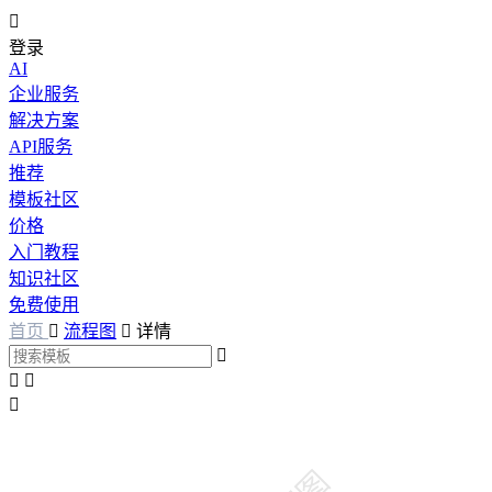

登录
AI
企业服务
解决方案
API服务
推荐
模板社区
价格
入门教程
知识社区
免费使用
首页

流程图

详情



