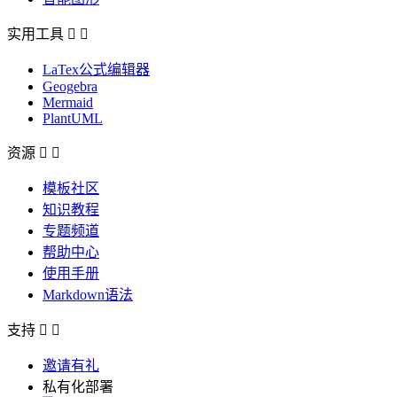
实用工具


LaTex公式编辑器
Geogebra
Mermaid
PlantUML
资源


模板社区
知识教程
专题频道
帮助中心
使用手册
Markdown语法
支持


邀请有礼
私有化部署