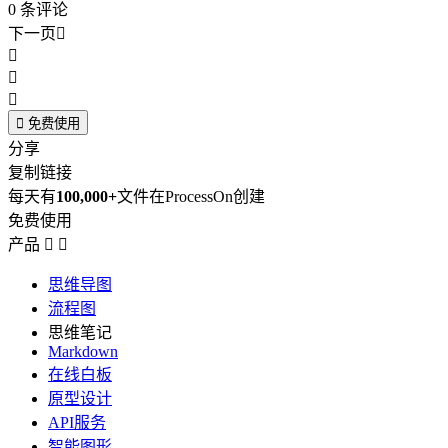
0
条评论
下一页





免费使用
分享
复制链接
每天有
100,000+
文件在ProcessOn创建
免费使用
产品


思维导图
流程图
思维笔记
Markdown
在线白板
原型设计
API服务
智能图形