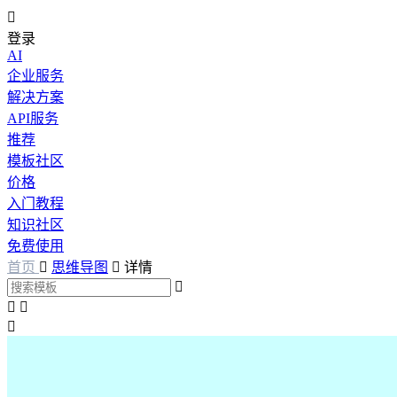

登录
AI
企业服务
解决方案
API服务
推荐
模板社区
价格
入门教程
知识社区
免费使用
首页

思维导图

详情



