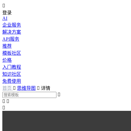

登录
AI
企业服务
解决方案
API服务
推荐
模板社区
价格
入门教程
知识社区
免费使用
首页

思维导图

详情



