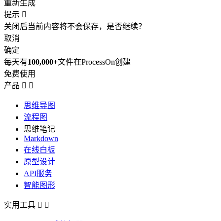
重新生成
提示

关闭后当前内容将不会保存，是否继续？
取消
确定
每天有
100,000+
文件在ProcessOn创建
免费使用
产品


思维导图
流程图
思维笔记
Markdown
在线白板
原型设计
API服务
智能图形
实用工具

