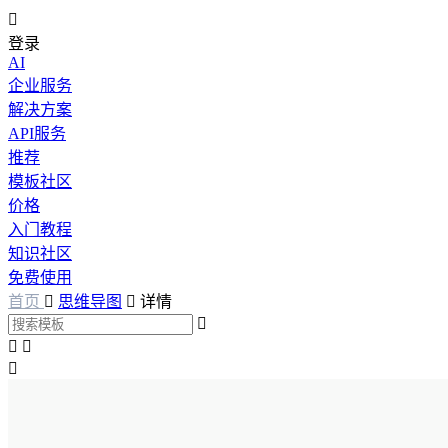

登录
AI
企业服务
解决方案
API服务
推荐
模板社区
价格
入门教程
知识社区
免费使用
首页

思维导图

详情



