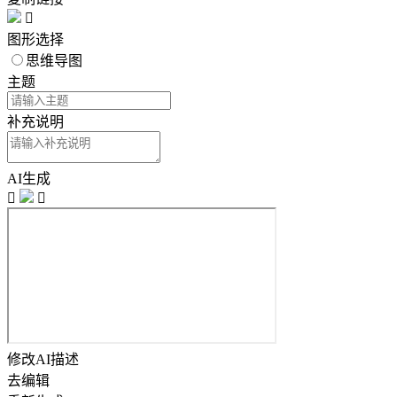

图形选择
思维导图
主题
补充说明
AI生成


修改AI描述
去编辑