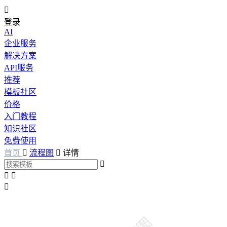

登录
AI
企业服务
解决方案
API服务
推荐
模板社区
价格
入门教程
知识社区
免费使用
首页

流程图

详情



