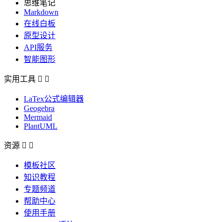
思维笔记
Markdown
在线白板
原型设计
API服务
智能图形
实用工具


LaTex公式编辑器
Geogebra
Mermaid
PlantUML
资源


模板社区
知识教程
专题频道
帮助中心
使用手册