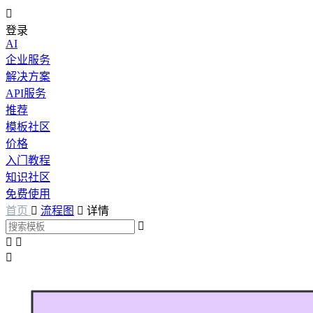

登录
AI
企业服务
解决方案
API服务
推荐
模板社区
价格
入门教程
知识社区
免费使用
首页

流程图

详情



