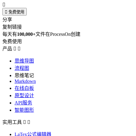


免费使用
分享
复制链接
每天有
100,000+
文件在ProcessOn创建
免费使用
产品


思维导图
流程图
思维笔记
Markdown
在线白板
原型设计
API服务
智能图形
实用工具


LaTex公式编辑器