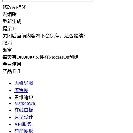
修改AI描述
去编辑
重新生成
提示

关闭后当前内容将不会保存，是否继续？
取消
确定
每天有
100,000+
文件在ProcessOn创建
免费使用
产品


思维导图
流程图
思维笔记
Markdown
在线白板
原型设计
API服务
智能图形