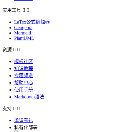
实用工具


LaTex公式编辑器
Geogebra
Mermaid
PlantUML
资源


模板社区
知识教程
专题频道
帮助中心
使用手册
Markdown语法
支持


邀请有礼
私有化部署