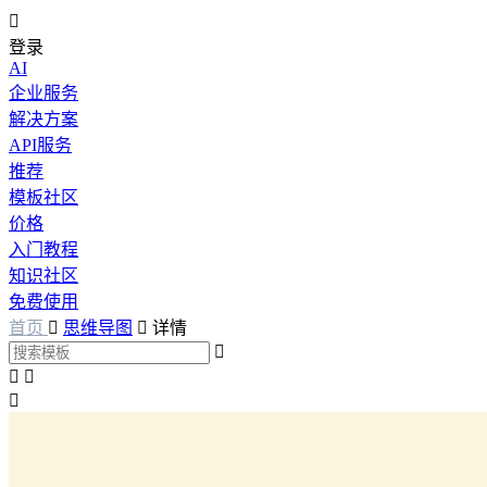

登录
AI
企业服务
解决方案
API服务
推荐
模板社区
价格
入门教程
知识社区
免费使用
首页

思维导图

详情



