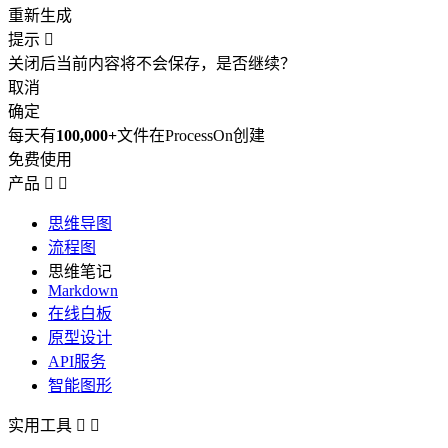
重新生成
提示

关闭后当前内容将不会保存，是否继续？
取消
确定
每天有
100,000+
文件在ProcessOn创建
免费使用
产品


思维导图
流程图
思维笔记
Markdown
在线白板
原型设计
API服务
智能图形
实用工具

