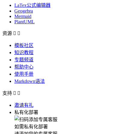
LaTex公式编辑器
Geogebra
Mermaid
PlantUML
资源


模板社区
知识教程
专题频道
帮助中心
使用手册
Markdown语法
支持


邀请有礼
私有化部署
如需私有化部署
请添加您的专属客服