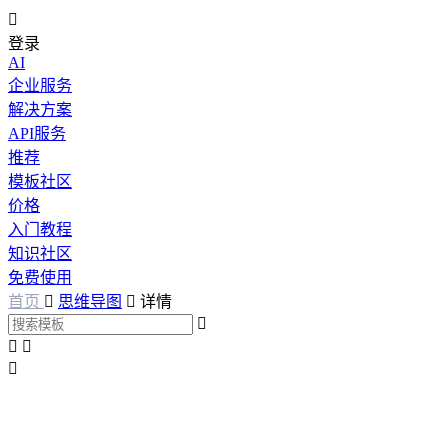

登录
AI
企业服务
解决方案
API服务
推荐
模板社区
价格
入门教程
知识社区
免费使用
首页

思维导图

详情



