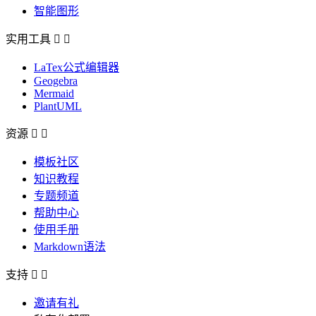
智能图形
实用工具


LaTex公式编辑器
Geogebra
Mermaid
PlantUML
资源


模板社区
知识教程
专题频道
帮助中心
使用手册
Markdown语法
支持


邀请有礼