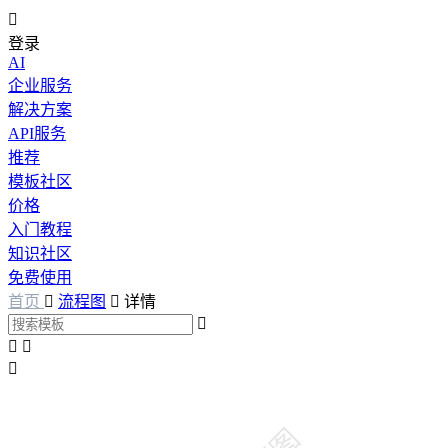

登录
AI
企业服务
解决方案
API服务
推荐
模板社区
价格
入门教程
知识社区
免费使用
首页

流程图

详情



